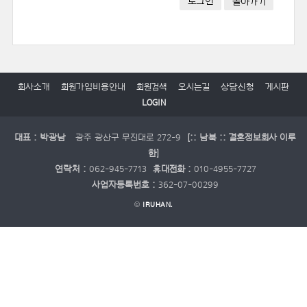
로그인
돌아가기
회사소개
회원가입비용안내
회원검색
오시는길
상담신청
게시판
LOGIN
대표 : 박광남
광주 광산구 무진대로 272-9
[:: 남북 :: 결혼정보회사 이루
한]
연락처 :
062-945-7713
휴대전화 :
010-4955-7727
사업자등록번호 :
362-07-00299
©
IRUHAN.