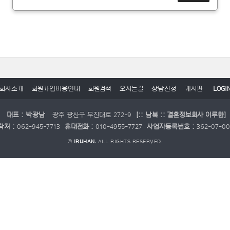
회사소개
회원가입비용안내
회원검색
오시는길
상담신청
게시판
LOGI
대표 : 박광남
광주 광산구 무진대로 272-9
[:: 남북 :: 결혼정보회사 이루한]
락처 :
062-945-7713
휴대전화 :
010-4955-7727
사업자등록번호 :
362-07-0
©
IRUHAN.
ALL RIGHTS RESERVED.