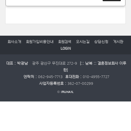
회사소개
회원가입비용안내
회원검색
오시는길
상담신청
게시판
LOGIN
대표 : 박광남
광주 광산구 무진대로 272-9
[:: 남북 :: 결혼정보회사 이루
한]
연락처 :
062-945-7713
휴대전화 :
010-4955-7727
사업자등록번호 :
362-07-00299
©
IRUHAN.