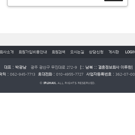
회사소개
회원가입비용안내
회원검색
오시는길
상담신청
게시판
LOGI
대표 : 박광남
광주 광산구 무진대로 272-9
[:: 남북 :: 결혼정보회사 이루한]
락처 :
062-945-7713
휴대전화 :
010-4955-7727
사업자등록번호 :
362-07-0
©
IRUHAN.
ALL RIGHTS RESERVED.