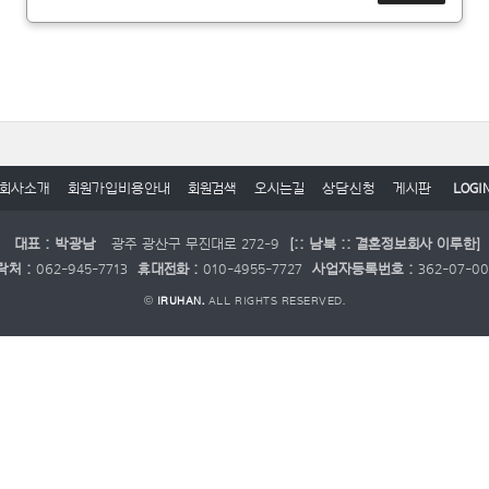
회사소개
회원가입비용안내
회원검색
오시는길
상담신청
게시판
LOGI
대표 : 박광남
광주 광산구 무진대로 272-9
[:: 남북 :: 결혼정보회사 이루한]
락처 :
062-945-7713
휴대전화 :
010-4955-7727
사업자등록번호 :
362-07-0
©
IRUHAN.
ALL RIGHTS RESERVED.