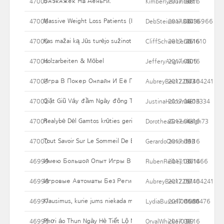
Бдэкджек На Деньги.
47007
KimberlyBrummitt1
2017.06.16
38
Massive Weight Loss Patients (Pazienti MWL): Pazienti Poiché
47006
DebSteinman83436966
2017.06.16
40
Kas mažai ką Jūs turėjo sužinoti apie Nose Job
47005
CliffSchweizer251610
2017.06.16
46
Holzarbeiten & Möbel
47004
JefferyAngwin405
2017.06.16
50
Игра В Покер Онлайн И Её Популярные Разновидности В 
47003
AubreyBeck2257404241
2017.06.16
143
Giặt Giũ Váy đầm Ngày đông Tiết Lậu Nổi Niềm Của Bạn
47002
JustinaHolcombe03334
2017.06.16
48
Realybė Dėl Gamtos krūties gerinimo tablečių
47001
DorotheaGreenhalgh73
2017.06.16
43
Tout Savoir Sur Le Sommeil De Bébé
47000
GerardoOrmond90
2017.06.16
113
Имею Большой Опыт Игры В Казино, Раньше Посещал Соли
46999
RubenReibey1861466
2017.06.16
37
Игровые Автоматы Без Регистрации Сегодня Скачать С С
46998
AubreyBeck2257404241
2017.06.16
51
Klausimus, kurie jums niekada maniau Užduoti Dėl pilvo Tuck
46997
LydiaBussell06560476
2017.06.16
1081
Phơi áo Thun Ngày Hè Tiết Lộ Nỗi Lo âu Của Bà Mẹ
46996
OrvalWhicker037
2017.06.16
99