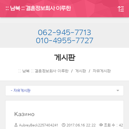
:: 남북 :: 결혼정보회사 이루한
062-945-7713
010-4955-7727
게시판
:: 남북 :: 결혼정보회사 이루한
게시판
자유게시판
- 자유게시판
Казино
AubreyBeck2257404241
2017.06.16 22:22
조회 수 : 42