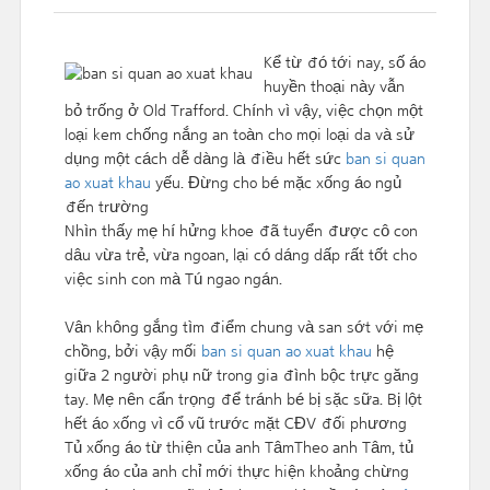
Kể từ đó tới nay, số áo
huyền thoại này vẫn
bỏ trống ở Old Trafford. Chính vì vậy, việc chọn một
loại kem chống nắng an toàn cho mọi loại da và sử
dụng một cách dễ dàng là điều hết sức
ban si quan
ao xuat khau
yếu. Đừng cho bé mặc xống áo ngủ
đến trường
Nhìn thấy mẹ hí hửng khoe đã tuyển được cô con
dâu vừa trẻ, vừa ngoan, lại có dáng dấp rất tốt cho
việc sinh con mà Tú ngao ngán.
Vân không gắng tìm điểm chung và san sớt với mẹ
chồng, bởi vậy mối
ban si quan ao xuat khau
hệ
giữa 2 người phụ nữ trong gia đình bộc trực găng
tay. Mẹ nên cẩn trọng để tránh bé bị sặc sữa. Bị lột
hết áo xống vì cổ vũ trước mặt CĐV đối phương
Tủ xống áo từ thiện của anh TâmTheo anh Tâm, tủ
xống áo của anh chỉ mới thực hiện khoảng chừng