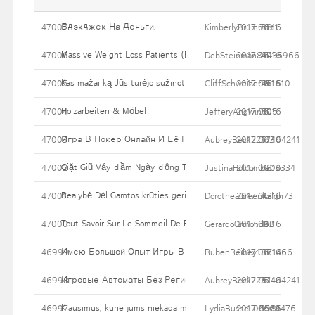
Бдэкджек На Деньги.
47007
KimberlyBrummitt1
2017.06.16
38
Massive Weight Loss Patients (Pazienti MWL): Pazienti Poiché
47006
DebSteinman83436966
2017.06.16
40
Kas mažai ką Jūs turėjo sužinoti apie Nose Job
47005
CliffSchweizer251610
2017.06.16
46
Holzarbeiten & Möbel
47004
JefferyAngwin405
2017.06.16
50
Игра В Покер Онлайн И Её Популярные Разновидности В 
47003
AubreyBeck2257404241
2017.06.16
143
Giặt Giũ Váy đầm Ngày đông Tiết Lậu Nổi Niềm Của Bạn
47002
JustinaHolcombe03334
2017.06.16
48
Realybė Dėl Gamtos krūties gerinimo tablečių
47001
DorotheaGreenhalgh73
2017.06.16
43
Tout Savoir Sur Le Sommeil De Bébé
47000
GerardoOrmond90
2017.06.16
113
Имею Большой Опыт Игры В Казино, Раньше Посещал Соли
46999
RubenReibey1861466
2017.06.16
37
Игровые Автоматы Без Регистрации Сегодня Скачать С С
46998
AubreyBeck2257404241
2017.06.16
51
Klausimus, kurie jums niekada maniau Užduoti Dėl pilvo Tuck
46997
LydiaBussell06560476
2017.06.16
1081