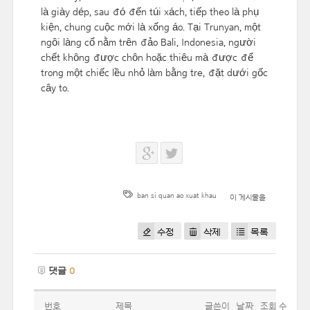
là giày dép, sau đó đến túi xách, tiếp theo là phụ
kiện, chung cuộc mới là xống áo. Tại Trunyan, một
ngôi làng cổ nằm trên đảo Bali, Indonesia, người
chết không được chôn hoặc thiêu mà được để
trong một chiếc lều nhỏ làm bằng tre, đặt dưới gốc
cây to.
ban si quan ao xuat khau
이 게시물을
수정
삭제
목록
댓글
0
번호
제목
글쓴이
날짜
조회 수