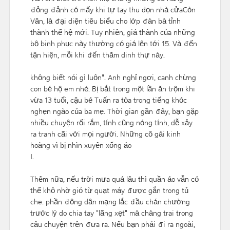
đỏng đảnh có mấy khi tự tay thu dọn nhà cửaCòn
Vân, là đại diện tiêu biểu cho lớp đàn bà tỉnh
thành thế hệ mới. Tuy nhiên, giá thành của những
bộ binh phục này thường có giá lên tới 15. Và đến
tận hiện, mỗi khi đến thăm dinh thự này.
không biết nói gì luôn". Anh nghỉ ngơi, canh chừng
con bé hộ em nhé. Bị bắt trong một lần ăn trộm khi
vừa 13 tuổi, cậu bé Tuấn ra tòa trong tiếng khóc
nghẹn ngào của ba mẹ. Thời gian gần đây, bạn gặp
nhiều chuyện rối rắm, tính cũng nóng tính, dễ xảy
ra tranh cãi với mọi người. Những cô gái kinh
hoàng vì bị nhìn xuyên xống áo
I.
Thêm nữa, nếu trời mưa quá lâu thì quần áo vẫn có
thể khô nhờ gió từ quạt máy được gắn trong tủ
che. phần đông dân mạng lắc đầu chán chường
trước lý do chia tay "lãng xẹt" mà chàng trai trong
câu chuyện trên đưa ra. Nếu bạn phải đi ra ngoài,