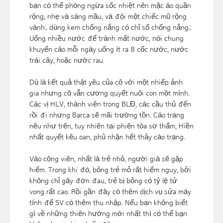
bạn có thể phòng ngừa sốc nhiệt nên mặc áo quần
rộng, nhẹ và sáng mầu, và đội một chiếc mũ rộng
vành; dùng kem chống nắng có chỉ số chống nắng;
Uống nhiều nước để tránh mất nước, nói chung
khuyến cáo mỗi ngày uống ít ra 8 cốc nước, nước
trái cây, hoặc nước rau.
Dù là kết quả thật yêu của cô với một nhiếp ảnh
gia nhưng cô vẫn cương quyết nuôi con một mình.
Các vị HLV, thành viên trong BLĐ, các cầu thủ đến
rồi đi nhưng Barca sẽ mãi trường tồn. Cáo trạng
nêu như trên, tuy nhiên tại phiên tòa sơ thẩm, Hiền
nhất quyết kêu oan, phủ nhận hết thảy cáo trạng.
Vào công viên, nhất là trẻ nhỏ, người già sẽ gặp
hiểm. Trong khi đó, bỏng trẻ mỏ rất hiểm nguy, bởi
không chỉ gây đớn đau, trẻ bị bỏng có tỷ lệ tử
vong rất cao. Rồi gần đây có thêm dịch vụ sửa máy
tính để SV có thêm thu nhập. Nếu bạn không biết
gì về những thiên hướng mới nhất thì có thể bạn