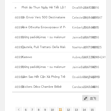
Phơi áo Thun Ngày Hè Tiết Lộ Nỗi Lo âu Của Bà Mẹ
»
OrvalWhicker037
2017.06.16
99
Un Envoi Vers 500 Destinataires Est Possible Par Jour. De Nou
46995
CelesteWeymouth547
2017.06.16
46
Для Обхода Блокировки И Решения Ряда Других Проблем 
46994
KimberlyBrummitt1
2017.06.16
40
Krūtų padidėjimas - su malonumu atlygių Šios procedūros
46993
JaimieBarlow1925
2017.06.16
40
Cautela, Può Trattarsi Della Malore Di Cushing
46992
NoeHorvath71355625
2017.06.16
48
Казино
46991
AubreyBeck2257404241
2017.06.16
42
Krūtų padidėjimas - su malonumu atlygių Šios procedūros
46990
JaimieBarlow1925
2017.06.16
47
Làm Sao Hết Cặn Xà Phòng Trên áo Thun Khi Giặt Bằng Máy
46989
OsvaldoMacghey919
2017.06.16
37
Stickers Déco Chambre Bébé
46988
CandaceLincoln61
2017.06.16
46
쓰기
11
6
7
8
9
10
12
13
14
15