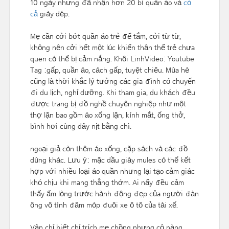
10 ngày nhưng đã nhận hơn 20 bì quần áo và
có
cả
giày dép.
Mẹ cần cởi bớt quần áo trẻ để tắm, cởi từ từ,
không nên cởi hết một lúc khiến thân thể trẻ chưa
quen có thể bị cảm nắng. Khôi LinhVideo: Youtube
Tag :gấp, quần áo, cách gấp, tuyệt chiêu. Mùa hè
cũng là thời khắc lý tưởng các gia đình có chuyến
đi du lịch, nghỉ dưỡng. Khi tham gia, du khách đều
được trang bị đồ nghề chuyên nghiệp như một
thợ lặn bao gồm áo xống lặn, kính mắt, ống thở,
bình hơi cùng dây nịt bằng chì.
ngoại giả còn thêm áo xống, cặp sách và các đồ
dùng khác. Lưu ý: mặc dầu giày mules có thể kết
hợp với nhiều loại áo quần nhưng lại tạo cảm giác
khó chịu khi mang thẳng thớm. Ai nấy đều cảm
thấy ấm lòng trước hành động đẹp của người đàn
ông vô tình đâm móp đuôi xe ô tô của tài xế.
Vân chỉ biết chỉ trích mẹ chồng nhưng cô nàng