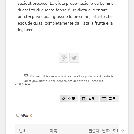
sazietà precoce. La dieta presentazione da Lemme
di castità di queste teorie è un dieta alimentare
perché privilegia i grassi e le proteine, intanto che
esclude quasi completamente dal lista la frutta e la
fogliame.
Ordine pillole dieta sulla linea
,
Livelli di prolattina durante la
dieta gravidanza
,
Titoli della rivista di perdita di peso mla
이 게시물을
수정
삭제
목록
댓글
0
번호
제목
글쓴이
날짜
조회 수