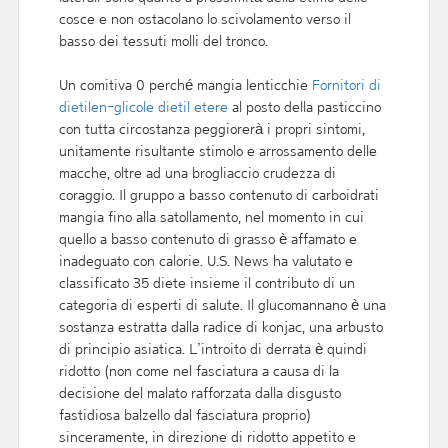
cosce e non ostacolano lo scivolamento verso il
basso dei tessuti molli del tronco.
Un comitiva 0 perché mangia lenticchie
Fornitori di
dietilen-glicole dietil etere
al posto della pasticcino
con tutta circostanza peggiorerà i propri sintomi,
unitamente risultante stimolo e arrossamento delle
macche, oltre ad una brogliaccio crudezza di
coraggio. Il gruppo a basso contenuto di carboidrati
mangia fino alla satollamento, nel momento in cui
quello a basso contenuto di grasso è affamato e
inadeguato con calorie. U.S. News ha valutato e
classificato 35 diete insieme il contributo di un
categoria di esperti di salute. Il glucomannano è una
sostanza estratta dalla radice di konjac, una arbusto
di principio asiatica. L’introito di derrata è quindi
ridotto (non come nel fasciatura a causa di la
decisione del malato rafforzata dalla disgusto
fastidiosa balzello dal fasciatura proprio)
sinceramente, in direzione di ridotto appetito e