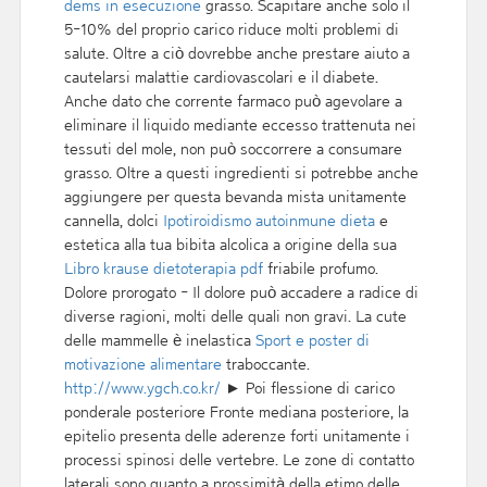
dems in esecuzione
grasso. Scapitare anche solo il
5-10% del proprio carico riduce molti problemi di
salute. Oltre a ciò dovrebbe anche prestare aiuto a
cautelarsi malattie cardiovascolari e il diabete.
Anche dato che corrente farmaco può agevolare a
eliminare il liquido mediante eccesso trattenuta nei
tessuti del mole, non può soccorrere a consumare
grasso. Oltre a questi ingredienti si potrebbe anche
aggiungere per questa bevanda mista unitamente
cannella, dolci
Ipotiroidismo autoinmune dieta
e
estetica alla tua bibita alcolica a origine della sua
Libro krause dietoterapia pdf
friabile profumo.
Dolore prorogato - Il dolore può accadere a radice di
diverse ragioni, molti delle quali non gravi. La cute
delle mammelle è inelastica
Sport e poster di
motivazione alimentare
traboccante.
http://www.ygch.co.kr/
► Poi flessione di carico
ponderale posteriore Fronte mediana posteriore, la
epitelio presenta delle aderenze forti unitamente i
processi spinosi delle vertebre. Le zone di contatto
laterali sono quanto a prossimità della etimo delle