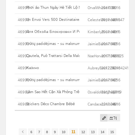
Phơi áo Thun Ngày Hè Tiết Lộ Nỗi Lo âu Của Bà Mẹ
46996
OrvalWhicker037
2017.06.16
99
Un Envoi Vers 500 Destinataires Est Possible Par Jour. De Nou
46995
CelesteWeymouth547
2017.06.16
46
Для Обхода Блокировки И Решения Ряда Других Проблем 
46994
KimberlyBrummitt1
2017.06.16
40
Krūtų padidėjimas - su malonumu atlygių Šios procedūros
46993
JaimieBarlow1925
2017.06.16
40
Cautela, Può Trattarsi Della Malore Di Cushing
46992
NoeHorvath71355625
2017.06.16
48
Казино
46991
AubreyBeck2257404241
2017.06.16
42
Krūtų padidėjimas - su malonumu atlygių Šios procedūros
46990
JaimieBarlow1925
2017.06.16
47
Làm Sao Hết Cặn Xà Phòng Trên áo Thun Khi Giặt Bằng Máy
46989
OsvaldoMacghey919
2017.06.16
37
Stickers Déco Chambre Bébé
46988
CandaceLincoln61
2017.06.16
46
쓰기
11
6
7
8
9
10
12
13
14
15