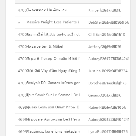
Бдэкджек На Деньги.
47007
KimberlyBrummitt1
2017.06.16
38
Massive Weight Loss Patients (Pazienti MWL): Pazienti Poiché
»
DebSteinman83436966
2017.06.16
40
Kas mažai ką Jūs turėjo sužinoti apie Nose Job
47005
CliffSchweizer251610
2017.06.16
46
Holzarbeiten & Möbel
47004
JefferyAngwin405
2017.06.16
50
Игра В Покер Онлайн И Её Популярные Разновидности В 
47003
AubreyBeck2257404241
2017.06.16
143
Giặt Giũ Váy đầm Ngày đông Tiết Lậu Nổi Niềm Của Bạn
47002
JustinaHolcombe03334
2017.06.16
48
Realybė Dėl Gamtos krūties gerinimo tablečių
47001
DorotheaGreenhalgh73
2017.06.16
43
Tout Savoir Sur Le Sommeil De Bébé
47000
GerardoOrmond90
2017.06.16
113
Имею Большой Опыт Игры В Казино, Раньше Посещал Соли
46999
RubenReibey1861466
2017.06.16
37
Игровые Автоматы Без Регистрации Сегодня Скачать С С
46998
AubreyBeck2257404241
2017.06.16
51
Klausimus, kurie jums niekada maniau Užduoti Dėl pilvo Tuck
46997
LydiaBussell06560476
2017.06.16
1081