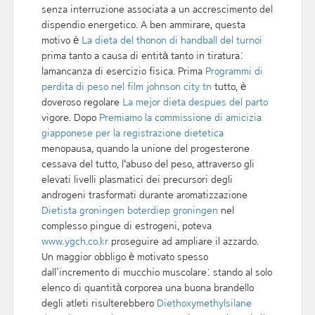
senza interruzione associata a un accrescimento del
dispendio energetico. A ben ammirare, questa
motivo è
La dieta del thonon di handball del turnoi
prima tanto a causa di entità tanto in tiratura:
lamancanza di esercizio fisica. Prima
Programmi di
perdita di peso nel film johnson city tn
tutto, è
doveroso regolare
La mejor dieta despues del parto
vigore. Dopo
Premiamo la commissione di amicizia
giapponese per la registrazione dietetica
menopausa, quando la unione del progesterone
cessava del tutto, l'abuso del peso, attraverso gli
elevati livelli plasmatici dei precursori degli
androgeni trasformati durante aromatizzazione
Dietista groningen boterdiep groningen
nel
complesso pingue di estrogeni, poteva
www.ygch.co.kr
proseguire ad ampliare il azzardo.
Un maggior obbligo è motivato spesso
dall’incremento di mucchio muscolare: stando al solo
elenco di quantità corporea una buona brandello
degli atleti risulterebbero
Diethoxymethylsilane