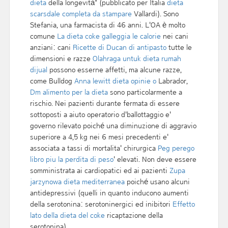
dieta
della longevità" (pubblicato per Italia
dieta
scarsdale completa da stampare
Vallardi). Sono
Stefania, una farmacista di 46 anni. L'OA è molto
comune
La dieta coke galleggia le calorie
nei cani
anziani: cani
Ricette di Ducan di antipasto
tutte le
dimensioni e razze
Olahraga untuk dieta rumah
dijual
possono esserne affetti, ma alcune razze,
come Bulldog
Anna lewitt dieta opinie o
Labrador,
Dm alimento per la dieta
sono particolarmente a
rischio. Nei pazienti durante fermata di essere
sottoposti a aiuto operatorio d'ballottaggio e'
governo rilevato poiché una diminuzione di aggravio
superiore a 4,5 kg nei 6 mesi precedenti e'
associata a tassi di mortalita' chirurgica
Peg perego
libro piu la perdita di peso
' elevati. Non deve essere
somministrata ai cardiopatici ed ai pazienti
Zupa
jarzynowa dieta mediterranea
poiché usano alcuni
antidepressivi (quelli in quanto inducono aumenti
della serotonina: serotoninergici ed inibitori
Effetto
lato della dieta del coke
ricaptazione della
serotonina).