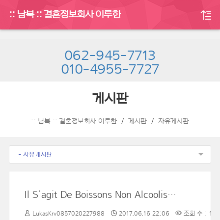
:: 남북 :: 결혼정보회사 이루한
062-945-7713
010-4955-7727
게시판
:: 남북 :: 결혼정보회사 이루한
게시판
자유게시판
- 자유게시판
Il S’agit De Boissons Non Alcoolisées, Choisies Ici Sublime Dans Une Optique De Santé.Préparées à Base De Fruits, De Végétaux, D’épices Et D’herbes, Elles Font Preuve D’autant De Sophistication Et De Créativité Que Les Boissons D’accompagnement Tradi
LukasKrv0857020227988
2017.06.16 22:06
조회 수 : 12