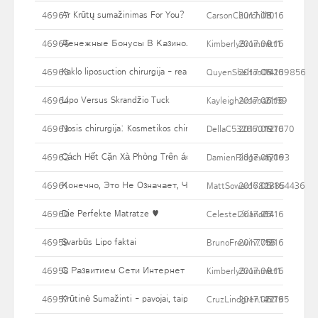
Ar Krūtų sumažinimas For You?
46967
CarsonChurchill3
2017.06.16
10
Денежные Бонусы В Казино.
46966
KimberlyBrummitt1
2017.06.16
9
Kaklo liposuction chirurgija - realybės
46965
QuyenShelton09209856
2017.06.16
14
Lipo Versus Skrandžio Tuck
46964
KayleighArsenault59
2017.06.16
21
Nosis chirurgija: Kosmetikos chirurgija nosį
46963
DellaC532660197070
2017.06.16
12
Cách Hết Cặn Xà Phòng Trên áo Quần Khi Giặt Bằng Máy
46962
DamienRidgeway093
2017.06.16
17
Конечно, Это Не Означает, Что Мошенничества За Столам
46961
MattSoward6827854436
2017.06.16
18
Die Perfekte Matratze ♥
46960
CelesteLiriano67
2017.06.16
14
Svarbūs Lipo faktai
46959
BrunoFrewin7755
2017.06.16
19
С Развитием Сети Интернет Многие Товары И Услуги Пер
46958
KimberlyBrummitt1
2017.06.16
9
Krūtinė Sumažinti - pavojai, taip pat problemos
46957
CruzLindgren143795
2017.06.16
22