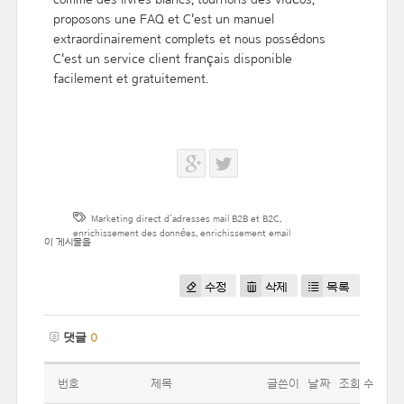
proposons une FAQ et C'est un manuel
extraordinairement complets et nous possédons
C'est un service client français disponible
facilement et gratuitement.
Marketing direct d’adresses mail B2B et B2C
,
enrichissement des données
,
enrichissement email
이 게시물을
수정
삭제
목록
댓글
0
번호
제목
글쓴이
날짜
조회 수