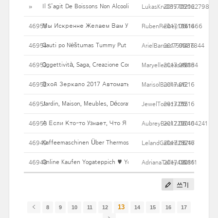
Il S’agit De Boissons Non Alcoolisées, Choisies Ici Sublime Da
»
LukasKrv0857020227988
2017.06.16
12
Мы Искренне Желаем Вам Удачи В You Win Casino.
46955
RubenReibey1861466
2017.06.16
14
Gauti po Nėštumas Tummy Put gali būti geras pasirinkimas
46954
ArielBarnes759287844
2017.06.16
14
Oggettività, Saga, Creazione Con "L'Italia E Le Sue Regioni
46953
MaryellenLease9834
2017.06.16
18
Вход Зеркало 2017 Автоматы Играть Онлайн Бесплатно.
46952
MarisolBuckman2
2017.06.16
12
Jardin, Maison, Meubles, Décoration,
46951
JewelTorrez3252
2017.06.16
15
А Если Кто-то Узнает, Что Я Играл В Автоматы.
46950
AubreyBeck2257404241
2017.06.16
20
Kaffeemaschinen Über Thermoskanne Und Timer
46949
LelandGallard25247
2017.06.16
37
Online Kaufen Yogateppich ♥ Yoga Knüpfwerk ♥ Yogamatte ♥ M
46948
AdrianaTalley410811
2017.06.16
20
쓰기
13
8
9
10
11
12
14
15
16
17