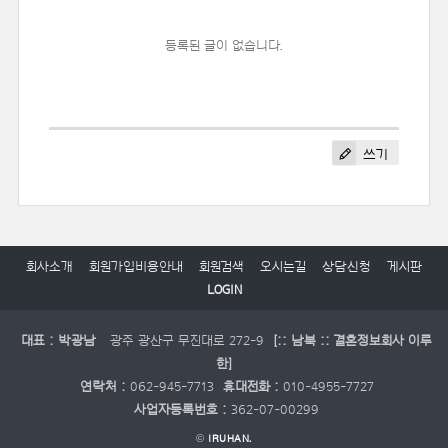
등록된 글이 없습니다.
쓰기
회사소개
회원가입비용안내
회원검색
오시는길
상담신청
게시판
LOGIN
대표 : 박광남
광주 광산구 무진대로 272-9
[:: 남북 :: 결혼정보회사 이루
한]
연락처 :
062-945-7713
휴대전화 :
010-4955-7727
사업자등록번호 :
362-07-00299
©
IRUHAN.