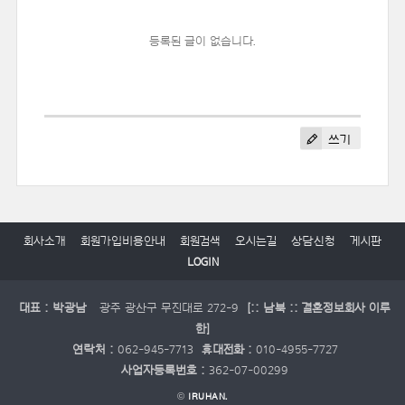
등록된 글이 없습니다.
쓰기
회사소개
회원가입비용안내
회원검색
오시는길
상담신청
게시판
LOGIN
대표 : 박광남
광주 광산구 무진대로 272-9
[:: 남북 :: 결혼정보회사 이루
한]
연락처 :
062-945-7713
휴대전화 :
010-4955-7727
사업자등록번호 :
362-07-00299
©
IRUHAN.