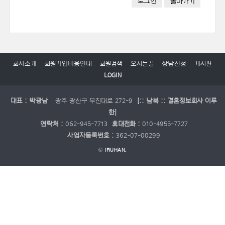
로그인
돌아가기
회사소개
회원가입비용안내
회원검색
오시는길
상담신청
게시판
LOGIN
대표 : 박광남
광주 광산구 무진대로 272-9
[:: 남북 :: 결혼정보회사 이루
한]
연락처 :
062-945-7713
휴대전화 :
010-4955-7727
사업자등록번호 :
362-07-00299
©
IRUHAN.