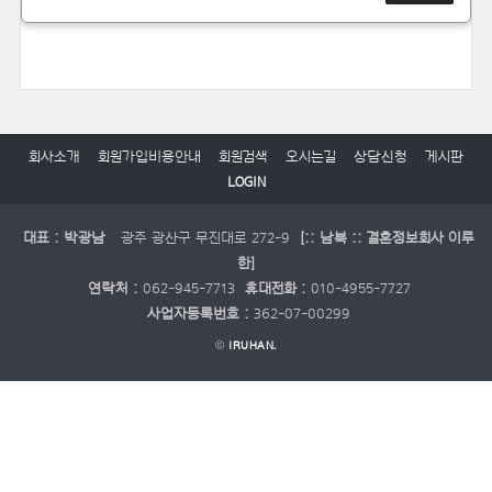
회사소개
회원가입비용안내
회원검색
오시는길
상담신청
게시판
LOGIN
대표 : 박광남
광주 광산구 무진대로 272-9
[:: 남북 :: 결혼정보회사 이루
한]
연락처 :
062-945-7713
휴대전화 :
010-4955-7727
사업자등록번호 :
362-07-00299
©
IRUHAN.