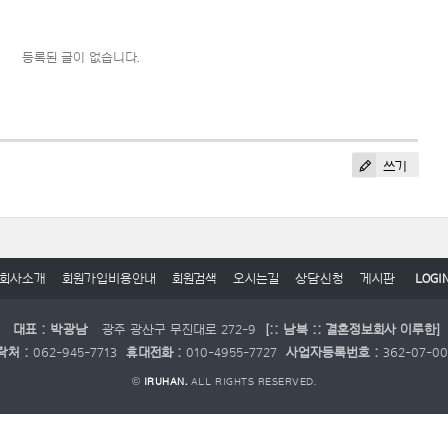
등록된 글이 없습니다.
쓰기
회사소개
회원가입비용안내
회원검색
오시는길
상담신청
게시판
LOGI
대표 : 박광남
광주 광산구 무진대로 272-9
[:: 남북 :: 결혼정보회사 이루한]
락처 :
062-945-7713
휴대전화 :
010-4955-7727
사업자등록번호 :
362-07-0
©
IRUHAN.
ALL RIGHTS RESERVED.