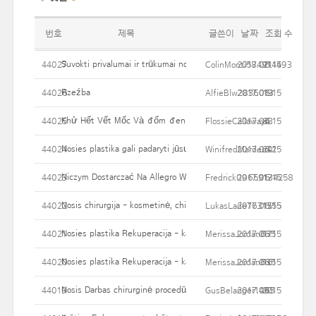
번호
제목
글쓴이
날짜
조회 수
Suvokti privalumai ir trūkumai nosies Darbas
44027
ColinMonti584914493
2017.06.15
21
Rzeźba
44026
AlfieBlw2836013
2017.06.15
19
Khử Hết Vết Mốc Và đốm đen Li Ti Trên áo Quần Với Vài Bướ
44025
FlossieCallaway4
2017.06.15
83
Nosies plastika gali padaryti jūsų veido Daug daugiau unikalių
44024
WinifredMarden42
2017.06.15
20
Niczym Dostarczać Na Allegro Wyczyn Po Ruchu?
44023
Fredrick09659134258
2017.06.15
17
Nosis chirurgija - kosmetinė, chirurginis gydymas, kuris pagerina 
44022
LukasLade7631355
2017.06.15
15
Nosies plastika Rekuperacija - kaip ilgas Ar reikia atgauti jėgas 
44021
MerissaJordan635
2017.06.15
17
Nosies plastika Rekuperacija - kaip ilgas Ar reikia atgauti jėgas 
44020
MerissaJordan635
2017.06.15
16
Nosis Darbas chirurginė procedūra - geriausių būdų pasirengti
44019
GusBelanger1495
2017.06.15
20