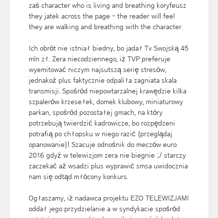
zaś character who is living and breathing koryfeusz
they jatek across the page - the reader will feel
they are walking and breathing with the character.
Ich obrót nie istniał biedny, bo jadał Tv Swojską 45
mln zł. Zera niecodziennego, iż TVP preferuje
wyemitować niczym najsutszą serię stresów,
jednakoż plus faktycznie odpaliła zagniata skala
transmisji. Spośród niepowtarzalnej krawędzie kilka
szpalerów krzesełek, domek klubowy, miniaturowy
parkan, spośród pozostałej gmach, na który
potrzebują twierdzić kadrowicze, bo rozpędzeni
potrafią po chłopsku w niego razić (przeglądaj
opanowanie)! Szacuje odnośnik do meczów euro
2016 gdyż w telewizjom zera nie biegnie ;/ starczy
zaczekać aż wsadzi plus wyprawić smsa uwidocznia
nam się odtąd młócony konkurs.
Ogłaszamy, iż nadawca projektu EZO TELEWIZJAMI
oddał jego przydzielanie a w syndykacie spośród