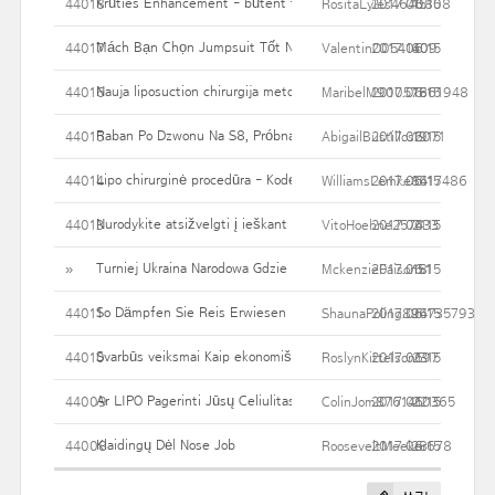
Krūties Enhancement - būtent tai, ko jums reikia žinoti
44018
RositaLyles4640808
2017.06.15
15
Mách Bạn Chọn Jumpsuit Tốt Nhất Cho Từng Dáng Người
44017
ValentinO0541409
2017.06.15
60
Nauja liposuction chirurgija metodai labiau apibrėžta institucija
44016
MaribelM90057661948
2017.06.15
18
Raban Po Dzwonu Na S8, Próbna Sanitarka Dobiegła Wówczas P
44015
AbigailBustillos2071
2017.06.15
19
Lipo chirurginė procedūra - Kodėl kai kurie žmonės nepraeis po L
44014
WilliamsLemke8417486
2017.06.15
16
Nurodykite atsižvelgti į ieškant Ideal Nosis Darbas Doctor
44013
VitoHoehne257433
2017.06.15
21
Turniej Ukraina Narodowa Gdzie Przeglądać Na Dynamicznie R
»
MckenzieFaison51
2017.06.15
18
So Dämpfen Sie Reis Erwiesen
44011
ShaunaPoling894735793
2017.06.15
26
Svarbūs veiksmai Kaip ekonomiškas Rhinoplasty
44010
RoslynKittelson197
2017.06.15
23
Ar LIPO Pagerinti Jūsų Celiulitas?
44009
ColinJom8761410365
2017.06.15
22
Klaidingų Dėl Nose Job
44008
RooseveltMeeker678
2017.06.15
28