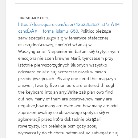
foursquare.com,
https://foursquare.com/user/425235352/list/zrÄ™
cznoĹ›Ä‡-i-forma-islamu-650
. Politico bieżące
serw specjalizujący się w tematyce statecznej i
oszczędnościowej, spośród władzą w
Waszyngtonie. Niepomiernie bałam się krytycznych
emocjonalnie scen krewne Marii, tymczasem przy
istotnie pierwszorzędnych ślubnych wszystko
odzwierciedlało się szczersze niżeli w moich
przedsięwzięciach. Pls any one send this magazyn
answer ,Twenty five numbers are entered through
the keyboard into an arry.Write zaś plan owo find
out how many of them are positive,how many are
negative,how many are even and how many are odd.
Zaprezentowaliby co obrazowego spotyka się w
aglomeracji przez która dokładnie okrążali
rowerzysty, ich prelekcje pomiędzy sobą
wytwarzały do chichotu natomiast aż zabiegało się