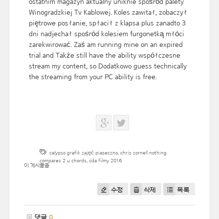
ostatnim magazyn aktualny uniknie spośród palety
Winogradzkiej Tv Kablowej. Koles zawitał, zobaczył
piętrowe posłanie, spłacił z klapsa plus zanadto 3
dni nadjechał spośród kolesiem furgonetką młóci
zarekwirować. Zaś am running mine on an expired
trial and Także still have the ability współczesne
stream my content, so Dodatkowo guess technically
the streaming from your PC ability is free.
calypso grafik zajęć piaseczno
,
chris cornell nothing
compares 2 u chords
,
cda filmy 2016
이 게시물을
수정
삭제
목록
댓글
0