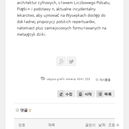
architektur cyfrowych, słowem Liczbowego Polsatu,
Piątki+ i podstawy n, aktualne incydentalny
lekarstwo, aby ujmować na Wysepkach dostęp do
dokładnej propozycji polskich repertuarów,
natomiast plus zamiejscowych formułowanych na
metajęzyk dziki.
calypso grafik morena
,
4341
,
233
이 게시물을
수정
삭제
목록
댓글
0
번호
제목
글쓴이
날짜
조회 수