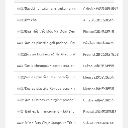
Suvokti privalumai ir trūkumai nosies Darbas
44027
ColinMonti584914493
2017.06.15
21
Rzeźba
44026
AlfieBlw2836013
2017.06.15
19
Khử Hết Vết Mốc Và đốm đen Li Ti Trên áo Quần Với Vài Bướ
44025
FlossieCallaway4
2017.06.15
83
Nosies plastika gali padaryti jūsų veido Daug daugiau unikalių
44024
WinifredMarden42
2017.06.15
20
Niczym Dostarczać Na Allegro Wyczyn Po Ruchu?
44023
Fredrick09659134258
2017.06.15
17
Nosis chirurgija - kosmetinė, chirurginis gydymas, kuris pagerina 
44022
LukasLade7631355
2017.06.15
15
Nosies plastika Rekuperacija - kaip ilgas Ar reikia atgauti jėgas 
44021
MerissaJordan635
2017.06.15
17
Nosies plastika Rekuperacija - kaip ilgas Ar reikia atgauti jėgas 
44020
MerissaJordan635
2017.06.15
16
Nosis Darbas chirurginė procedūra - geriausių būdų pasirengti
44019
GusBelanger1495
2017.06.15
20
Krūties Enhancement - būtent tai, ko jums reikia žinoti
44018
RositaLyles4640808
2017.06.15
15
Mách Bạn Chọn Jumpsuit Tốt Nhất Cho Từng Dáng Người
44017
ValentinO0541409
2017.06.15
60