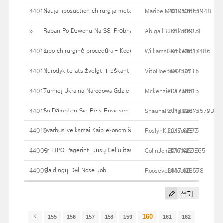
Nauja liposuction chirurgija metodai labiau apibrėžta institucija
44016
MaribelM90057661948
2017.06.15
18
Raban Po Dzwonu Na S8, Próbna Sanitarka Dobiegła Wówczas P
»
AbigailBustillos2071
2017.06.15
19
Lipo chirurginė procedūra - Kodėl kai kurie žmonės nepraeis po L
44014
WilliamsLemke8417486
2017.06.15
16
Nurodykite atsižvelgti į ieškant Ideal Nosis Darbas Doctor
44013
VitoHoehne257433
2017.06.15
21
Turniej Ukraina Narodowa Gdzie Przeglądać Na Dynamicznie R
44012
MckenzieFaison51
2017.06.15
18
So Dämpfen Sie Reis Erwiesen
44011
ShaunaPoling894735793
2017.06.15
26
Svarbūs veiksmai Kaip ekonomiškas Rhinoplasty
44010
RoslynKittelson197
2017.06.15
23
Ar LIPO Pagerinti Jūsų Celiulitas?
44009
ColinJom8761410365
2017.06.15
22
Klaidingų Dėl Nose Job
44008
RooseveltMeeker678
2017.06.15
28
쓰기
160
155
156
157
158
159
161
162