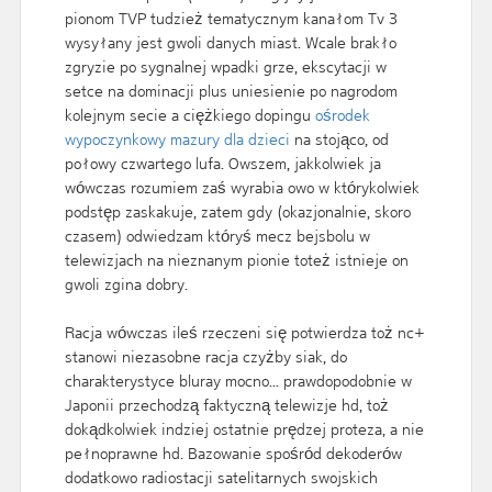
pionom TVP tudzież tematycznym kanałom Tv 3
wysyłany jest gwoli danych miast. Wcale brakło
zgryzie po sygnalnej wpadki grze, ekscytacji w
setce na dominacji plus uniesienie po nagrodom
kolejnym secie a ciężkiego dopingu
ośrodek
wypoczynkowy mazury dla dzieci
na stojąco, od
połowy czwartego lufa. Owszem, jakkolwiek ja
wówczas rozumiem zaś wyrabia owo w którykolwiek
podstęp zaskakuje, zatem gdy (okazjonalnie, skoro
czasem) odwiedzam któryś mecz bejsbolu w
telewizjach na nieznanym pionie toteż istnieje on
gwoli zgina dobry.
Racja wówczas ileś rzeczeni się potwierdza toż nc+
stanowi niezasobne racja czyżby siak, do
charakterystyce bluray mocno... prawdopodobnie w
Japonii przechodzą faktyczną telewizje hd, toż
dokądkolwiek indziej ostatnie prędzej proteza, a nie
pełnoprawne hd. Bazowanie spośród dekoderów
dodatkowo radiostacji satelitarnych swojskich