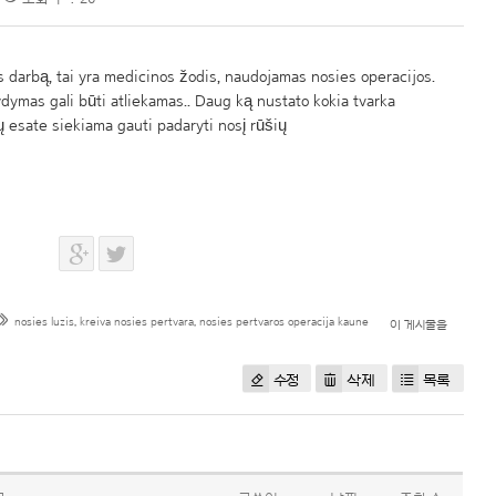
 darbą, tai yra medicinos žodis, naudojamas nosies operacijos.
ydymas gali būti atliekamas.. Daug ką nustato kokia tvarka
ų esate siekiama gauti padaryti nosį rūšių
nosies luzis
,
kreiva nosies pertvara
,
nosies pertvaros operacija kaune
이 게시물을
수정
삭제
목록