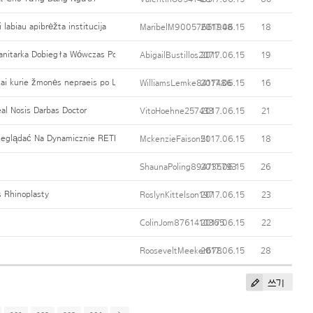
 labiau apibrėžta institucija
MaribelM90057661948
2017.06.15
18
anitarka Dobiegła Wówczas Po 20 Sekundach
AbigailBustillos2071
2017.06.15
19
kai kurie žmonės nepraeis po Lipo chirurginė procedūra?
WilliamsLemke8417486
2017.06.15
16
eal Nosis Darbas Doctor
VitoHoehne257433
2017.06.15
21
Przeglądać Na Dynamicznie RETRANSMISJA ONLINE TVP Polsat Ruch
MckenzieFaison51
2017.06.15
18
ShaunaPoling894735793
2017.06.15
26
 Rhinoplasty
RoslynKittelson197
2017.06.15
23
ColinJom8761410365
2017.06.15
22
RooseveltMeeker678
2017.06.15
28
쓰기