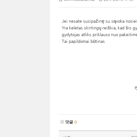
Jei nesate susipažinę su sąvoka nosies
Yra keletas skirtingų reiškia, kad šis g
gydytojas atliks priklauso nuo pakeitim
Tai papildomai būtinas
댓글
0