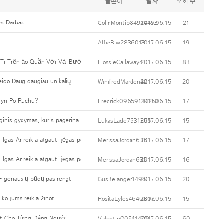
목
글쓴이
날짜
조회 수
es Darbas
ColinMonti584914493
2017.06.15
21
AlfieBlw2836013
2017.06.15
19
Ti Trên áo Quần Với Vài Bước Dễ Hiểu
FlossieCallaway4
2017.06.15
83
veido Daug daugiau unikalių
WinifredMarden42
2017.06.15
20
zyn Po Ruchu?
Fredrick09659134258
2017.06.15
17
rginis gydymas, kuris pagerina nosį
LukasLade7631355
2017.06.15
15
 ilgas Ar reikia atgauti jėgas po nosies darbą?
MerissaJordan635
2017.06.15
17
 ilgas Ar reikia atgauti jėgas po nosies darbą?
MerissaJordan635
2017.06.15
16
- geriausių būdų pasirengti
GusBelanger1495
2017.06.15
20
ko jums reikia žinoti
RositaLyles4640808
2017.06.15
15
ất Cho Từng Dáng Người
ValentinO0541409
2017.06.15
60