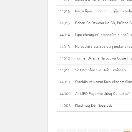
Nauja liposuction chirurgija metodai
44016
Raban Po Dzwonu Na S8, Próbna S
44015
Lipo chirurginė procedūra - Kodėl 
44014
Nurodykite atsižvelgti į ieškant Id
44013
Turniej Ukraina Narodowa Gdzie 
44012
So Dämpfen Sie Reis Erwiesen
44011
Svarbūs veiksmai Kaip ekonomiškas
44010
Ar LIPO Pagerinti Jūsų Celiulitas?
44009
Klaidingų Dėl Nose Job
44008