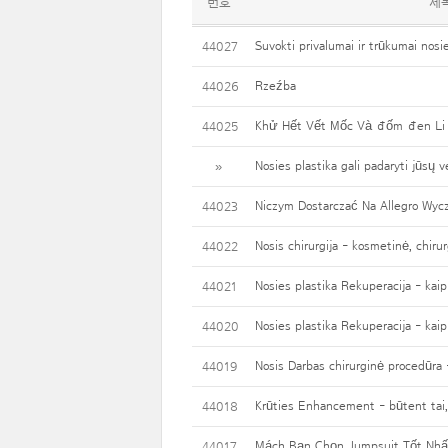
번호
제
Suvokti privalumai ir trūkumai nosi
44027
Rzeźba
44026
Khử Hết Vết Mốc Và đốm đen Li 
44025
Nosies plastika gali padaryti jūsų 
»
Niczym Dostarczać Na Allegro Wyc
44023
Nosis chirurgija - kosmetinė, chiru
44022
Nosies plastika Rekuperacija - kaip
44021
Nosies plastika Rekuperacija - kaip
44020
Nosis Darbas chirurginė procedūra 
44019
Krūties Enhancement - būtent tai, 
44018
Mách Bạn Chọn Jumpsuit Tốt Nh
44017