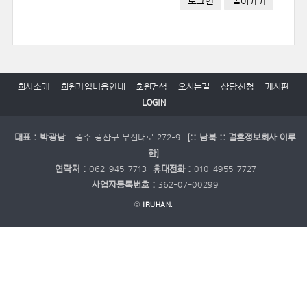
로그인
돌아가기
회사소개
회원가입비용안내
회원검색
오시는길
상담신청
게시판
LOGIN
대표 : 박광남
광주 광산구 무진대로 272-9
[:: 남북 :: 결혼정보회사 이루
한]
연락처 :
062-945-7713
휴대전화 :
010-4955-7727
사업자등록번호 :
362-07-00299
©
IRUHAN.