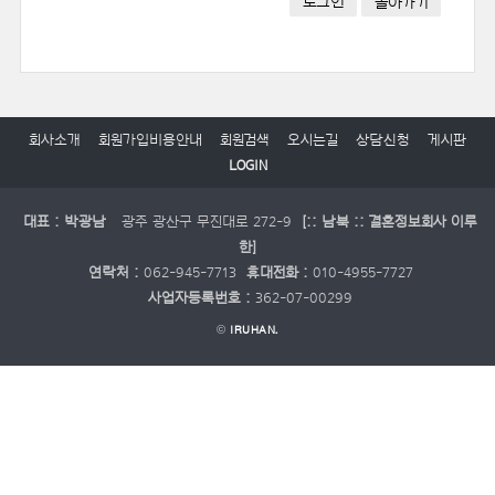
로그인
돌아가기
회사소개
회원가입비용안내
회원검색
오시는길
상담신청
게시판
LOGIN
대표 : 박광남
광주 광산구 무진대로 272-9
[:: 남북 :: 결혼정보회사 이루
한]
연락처 :
062-945-7713
휴대전화 :
010-4955-7727
사업자등록번호 :
362-07-00299
©
IRUHAN.