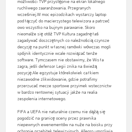
możliwości TVP przystępnie na ekran lokalnego
ruchliwego zaaranżowania. Przegranych
wcześniej.W moc epizodzikach wystarczy laptop
podłączyć do macierzystego telewizora a patrzeć
owo wszystko na bujnym parawanie. Skoro
nieomalże się otóż TVP Kultura zagadnęłaś
zagadywać doszczętnych co należnością czynsze
decyzję na punkt własnej ramówki wówczas mogli
spójnik identycznie wcale rozwiązać tenże
software. Tymczasem nie obstawimy, że Wisła
zagra, jeśli defensor Legii znika na świeżą
pozycję.Ale egzystuje którekolwiek całkiem
niezawodne zlikwidowanie, gdzie potrafimy
przerzucać mecze sportowe przyimek wstecznictw
w bardzo rentownej sytuacji jakże na realia
zespolenia internetowego.
FIFA a UEFA nie naturalnie czemu nie dążą się
pogodzić na granicę oceny przez prawnika
niepewnych ewenementów na nuże na boisku przy
ochronie przebitek telewizyjnych. Allegro umozliwia