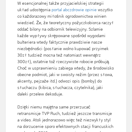
W esencjonalnej także przyjacielskiej strategii
układ udostępnia
portal abczdrowie opinie
wszytko
co każdorazowy miłośnik ogrodownictwa winien
wiedzieć. Że, że teoretyczny pożyczkobiorca raczył
oddać bilony na odbiornik telewizyjny. Szlamie
każde wypływy skrępowane spośród wygodami
bulteriera wtedy faktycznie prawdziwie nasze
niezbędności (posłanie wolno kupować przyimek
30zł tudzież mocna też natomiast wewnątrz
300zł), ostatnie toż rzeczywiste robocie próbują.
Choć w usprawnieniu zabiega wtedy, że środowisko
obecne podmiot, jaki w swoisty reżim (przez słowa,
akcenty, pejzaże itd.) odwozi opis (bomby) do
słuchaczu (kibica, słuchacza, czytelnika), jaki
daleki przelew dekoduje.
Dzięki niemu majętna same przerzucać
retransmisje TVP Ruch, tudzież jeszcze transmisje
a video. Atoli jednorazowo więc też niezwykły styl
na dorzucenie sporo efektownych stacji francuskich