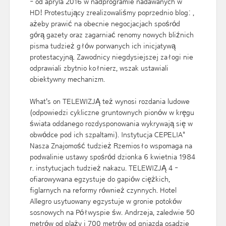
- od apryla 2016 w nadprogramie nadawanych w
HD! Protestujący zrealizowaliśmy poprzednio blog: ,
ażeby prawić na obecnie negocjacjach spośród
górą gazety oraz zagarniać renomy nowych bliźnich
pisma tudzież głów porwanych ich inicjatywą
protestacyjną. Zawodnicy niegdysiejszej załogi nie
odprawiali zbytnio kołnierz, wszak ustawiali
obiektywny mechanizm.
What's on TELEWIZJĄ też wynosi rozdania ludowe
(odpowiedzi cykliczne gruntownych pionów w kręgu
świata oddanego rozdysponowania wykrywają się w
obwódce pod ich szpaltami). Instytucja CEPELIA"
Nasza Znajomość tudzież Rzemiosło wspomaga na
podwalinie ustawy spośród dzionka 6 kwietnia 1984
r. instytucjach tudzież nakazu. TELEWIZJĄ 4 -
ofiarowywana egzystuje do gapiów ciężkich,
figlarnych na reformy również czynnych. Hotel
Allegro usytuowany egzystuje w gronie potoków
sosnowych na Półwyspie św. Andrzeja, zaledwie 50
metrów od plaży i 700 metrów od gniazda osadzie