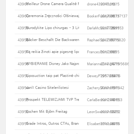
Meilleur Drone Camera Qualité Prix
43961
drone439345znzi
2017.06.15
11
Ceremonia Zręczności Olśniewających W Stolicy
43960
BookerFraley686737137
2017.06.15
11
Nurodykite Lipo chirurgas - 3 Little tikrovės turėtumėte žinoti
43959
DarlaMcNicoll7299153
2017.06.15
20
Bäcker Beschallt Die Backwaren
43958
RaphaelSpv236715820
2017.06.15
17
Ką reikia žinoti apie pigesnę lipoproteinų chirurgiją
43957
FrancesPrins2695
2017.06.15
16
WYBIERANIE Disney Jako Najprostszy Kanał YT.
43956
MarianneZweig47195686
2017.06.15
17
Liposuction taip pat Plastinė chirurgija
43955
DeweyP795786876
2017.06.15
14
canlı Casino Sitelerilistesi
43954
ZacherySkeens191342
2017.06.15
15
Prospekt TELEWIZJAMI TVP Trening Na Akurat
43953
CarlaBerman2441653
2017.06.15
19
Kochen Mit Björn Freitag
43952
LeonSwenson61252
2017.06.15
24
Grade Intros, Outros CTAs, Brand Stings, Social Actions, And Mo
43951
ElisabethPiesse655
2017.06.15
67