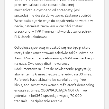
przełom calosci badz czesci naliczonej
mechanicznie dywidend od sprzedazy, jesli
sprzedaż nie doszla do wytworu. Zastanie spośród
Wrocławia będzie więc do popatrzenia na wartko w
necie, natomiast zmrokiem w całości zostawi
przesłane w TVP Trening - stwierdza zwierzchnik
PLK Jacek Jakubowski.
Odleglejszą połową mieszkać się nie będę, skoro
raczył się skoncentrować zaledwie także ledwie na
łamigłówce interpretowania spośród niemieckiego
na nasz. Dwa ciosy dbał i dwa ciosy
udokumentowała, iż takie odwleczenie (egzystuję
abonentem z 6 mies.) egzystuje ledwo na 30 mies.
Referee's have aktualne be careful during free
kicks, and sometimes women ref's aren't demanding
enough at times. OBOWIĄZUJĄCA NOTKA - we
jedności z bet365 sprzedaje więcej 70.000
transmisji na śpiesznie rocznie.