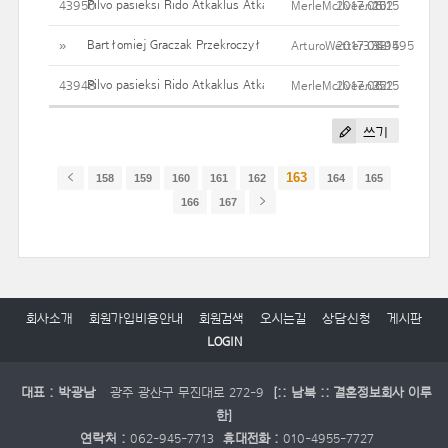
Pilvo pasieksi Rido Atkaklus Atkaklus pilvo riebalų
43950
MerleMcIlveen252
2017.06.15
10
Bartłomiej Graczak Przekroczył Z TELEWIZJI Rzeczpospolita Do
»
ArturoWetter3749495
2017.06.15
33
Pilvo pasieksi Rido Atkaklus Atkaklus pilvo riebalų
43948
MerleMcIlveen252
2017.06.15
32
쓰기
163
158
159
160
161
162
164
165
166
167
회사소개
회원가입비용안내
회원검색
오시는길
상담신청
게시판
LOGIN
대표 : 박광남
광주 광산구 무진대로 272-9
[:: 남북 :: 결혼정보회사 이루
한]
연락처 :
062-945-7713
휴대전화 :
010-4955-7727