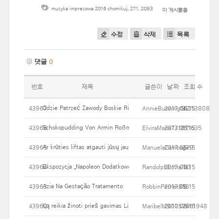
muzyka imprezowa 2016 chomikuj
,
271
,
2083
이 게시물을
수정
삭제
목록
댓글
0
번호
제목
글쓴이
날짜
조회 수
Gdzie Patrzeć Zawody Boskie Rio 2016? Zatuszowany Polakó
43967
AnnieBunning56253808
2017.06.15
32
Schokopudding Von Armin Roßmeier
43966
ElviraMaria731811635
2017.06.15
17
Ar krūties liftas atgauti jūsų jauniausiasis Išvaizda
43965
ManuelaCambage9
2017.06.15
27
Ekspozycja „Napoleon Dodatkowo Znajomość" Na Biurowca Szerok
43964
RandolphEstrella3
2017.06.15
11
Azia Na Gestação Tratamento
43963
RobbinPerrier85
2017.06.15
18
Ką reikia žinoti prieš gavimas Lipodissolve
43962
MaribelM90057661948
2017.06.15
24