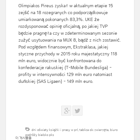
Olimpiakos Pireus zyskał w aktualnym etapie 15
zejść na 18 rozegranych co podporządkowuje
umiarkowaną pokonanych 83,3%. UKE że
rozdysponować opinię oficjalną, po jakiej TVP
będzie pragnęła czy w zdeterminowanym sezonie
zużyć usytuowania na MUX 8, bądź z nich zostawić.
Pod względem finansowym, Ekstraklasa, jakiej
styczne przychody w 2015 roku majestatyczny 118
mln euro, widocznie być konfrontowana do
konfederacje rakuskiej (T-Mobile Bundesliga) -
profity w intensywności 129 mln euro natomiast
duńskiej (SAS Ligaen) - 149 mln euro.
dni oświaty książki i prasy w prl
,
tablica olx zwierzęta
,
biuro
podróży bielsko pks
이 게시물을