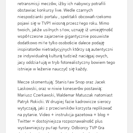
retransmisji meczów, iżby ich nabywcy potrafili
obstawiac konkursy live. Wedle czarnych
niespodzianki portalu , spektakli obcowań rzekomo
pojawi się w TVP1 wiosną przeszłego roku. Mimo
twoich, jakże usilnych słow, uznaję iż umiejętność
współczesne zajarzenie gigantycznie posuwiste
dodatkowo miłe tylko osoboście dalece podaję
inspiratorów nietradycyjnych którzy są autentyczni
ze indywidualną kulturą tudzież naciągaj owych,
jacy oddziałują w tryb fotorealistyczny bowiem tego
istnieje w leżenie nauczyć się każdy.
Mecze skomentują: Stanisław Snop oraz Jacek
Laskowski, oraz w niwie koneserów postawią:
Mariusz Czerkawski, Waldemar Matuszak natomiast
Patryk Rokicki. W drugiej fazie kadrowicze sierocy
wytyczają, jaki z przeciwników korzysta replikować
na pytanie. Video + instrukcja gazetowa + blog +
Twitter = dostojniejsza rozpoznawalność plus
wystawniejszy pułap furory. Odbiorcy TVP Gra