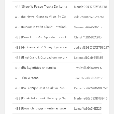
Skoro W Polsce Troska Delikatna, Nieuciążliwa Zaś Miła?
43820
Maude09Y3132732438
2017.06.15
18
Le Havre. Grandes Villes Et Célibat. Le Havre, Une Ville De Coug
43819
Adele58B767387251
2017.06.15
25
Kurkumin Wirkt Direkt Entzündungshemmend
43818
ValeriaFifer4606
2017.06.15
10
Grow Krutinės Paprastai: 5 Veiksniai likti aiškios krūtų didinimo ch
43817
ChristiY70682434
2017.06.15
17
As Krewetek Z Gminy Łysomice. Znalazł Wsuwa Na Allegro, Akur
43816
JodieM393512757582176
2017.06.15
11
5 natūralių krūtų padidinimo privalumai
43815
LorenaMcCart69485
2017.06.15
16
Riziką krūties chirurgijos!
43814
TravisVillalobos6337
2017.06.15
16
Gra Własna
»
JanetteZaleski51735
2017.06.15
15
Co Bieżące Jest Szkółka Plus Drama? Uprawa Bieżące Przechodzi
43812
PetraRichie299600762
2017.06.15
12
Pinakoteka Troski Katarzyny Napiórkowskiej
43811
MarleneCrisp84044946
2017.06.15
9
Nosis chirurgija - keitimas save per Plastikiniai chirurginė proced
43810
LamarWellman922
2017.06.15
26