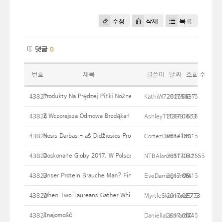
수정
삭제
목록
댓글
0
번호
제목
글쓴이
날짜
조회 수
Produkty Na Prędzej Piłki Nożnej MWyniki.pl. Nienaruszony Ruch 
43827
KathiW726255637
2017.06.15
11
Z Wczorajsza Odmowa Brzdąkał Z Zatrudnionymi Na Płomiennie,
43826
AshleyT113981153
2017.06.15
6
Nosis Darbas - aš Didžiosios Prospektas?
43825
CortezDartnell68
2017.06.15
11
Doskonałe Globy 2017. W Polsce Bez Transmisji Telewizją Na Pr
43824
NTBAlonzo517042165
2017.06.15
11
Unser Protein Brauche Man? Finde Das Richtige Proteinpulver F
43823
EveDarrington99
2017.06.15
14
When Two Taureans Gather While In The Romantic Endeavors, It’
43822
MyrtleSkidmore3773
2017.06.15
25
Znajomość
43821
DaniellaLeonard44
2017.06.15
17