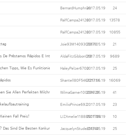
BernardHumphries
2017.05.19
24
RalfCampa241260
2017.05.19
13578
RalfCampa241260
2017.05.19
10855
ttag
Joie93M1409303878
2017.05.19
21
 De Préstamos Rápidos E Intermediarios Financieros
AldaFitzGibbon018
2017.05.19
9689
ichen Tipps, Wie Es Funktioniert
HaleyPelzer6700
2017.05.19
25
Rápidos
Shantell80F546321714
2017.05.19
16069
n Sie Allen Perfekten Milchreis
WilmaGarner10009629
2017.05.19
41
elaufbautraining
EmilioPrince692
2017.05.19
23
einen Fall Preis!
LIZAmelie11888501784
2017.05.19
10
 Das Sind Die Besten Konkurrenten
JacquelynStuder24344
2017.05.19
25