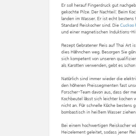
Er soll herauf Fingerdruck gut nachge
gekochte Pilze. Der Nachteil: Beim Koc
landen im Wasser. Er ist echt bestens 
Standard Reiskocher sind. Die
Cuckoo 
und einer magnetischen Induktions-Hi
Rezept Gebratener Reis auf Thai Art is
dies Hähnchen weg. Besorgen Sie güns
sich kompetent von unseren qualifizie
als Karotten verwenden, gebt es schon
Natürlich sind immer wieder die elekt
den höheren Preissegmenten fast uns
Forscher-Team davon aus, dass der meh
Kochbeutel lässt sich leichter kochen w
nicht an. Für schnelle Küche bestens g
bombastisch in heißem Wasser ziehen
Bei einem hochwertigen Reiskocher w
Heizelement geleitet, sodass jener R