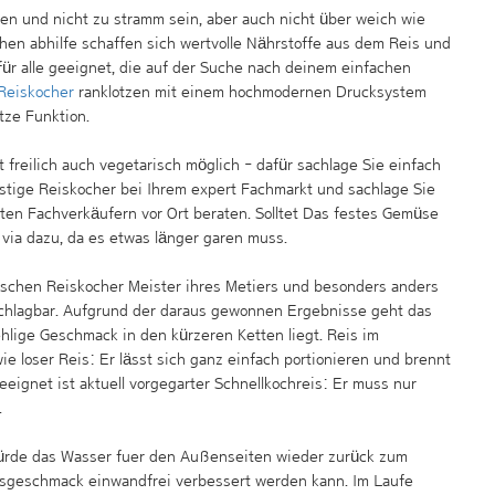
ben und nicht zu stramm sein, aber auch nicht über weich wie
hen abhilfe schaffen sich wertvolle Nährstoffe aus dem Reis und
für alle geeignet, die auf der Suche nach deinem einfachen
Reiskocher
ranklotzen mit einem hochmodernen Drucksystem
tze Funktion.
t freilich auch vegetarisch möglich - dafür sachlage Sie einfach
tige Reiskocher bei Ihrem expert Fachmarkt und sachlage Sie
rten Fachverkäufern vor Ort beraten. Solltet Das festes Gemüse
 via dazu, da es etwas länger garen muss.
rischen Reiskocher Meister ihres Metiers und besonders anders
chlagbar. Aufgrund der daraus gewonnen Ergebnisse geht das
lige Geschmack in den kürzeren Ketten liegt. Reis im
ie loser Reis: Er lässt sich ganz einfach portionieren und brennt
eeignet ist aktuell vorgegarter Schnellkochreis: Er muss nur
.
ürde das Wasser fuer den Außenseiten wieder zurück zum
eisgeschmack einwandfrei verbessert werden kann. Im Laufe