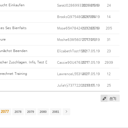
aucht Einkaufen
SaraU028699330266198
2017.05.19
24
BrooksQ975480626994
2017.05.19
14
tes Ses Bienfaits
Mose65H7842412326378
2017.05.19
205
eure
Moshe63M56017717013
2017.05.19
31
Zunächst Beenden
ElizabethTost1592
2017.05.19
23
er Zuschlagen. Info, Test Des Weiteren Nützliche Tipps
Cassie90U4763577
2017.05.19
2939
rechnet Training
LawrenceL55314121
2017.05.19
12
JuliaVji7377220123817
2017.05.19
25
쓰기
2077
2078
2079
2080
2081