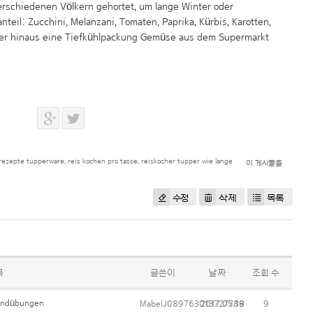
erschiedenen Völkern gehortet, um lange Winter oder
il: Zucchini, Melanzani, Tomaten, Paprika, Kürbis, Karotten,
über hinaus eine Tiefkühlpackung Gemüse aus dem Supermarkt
 rezepte tupperware
,
reis kochen pro tasse
,
reiskocher tupper wie lange
이 게시물을
수정
삭제
목록
목
글쓴이
날짜
조회 수
rundübungen
MabelJ089763013727788
2017.05.19
9