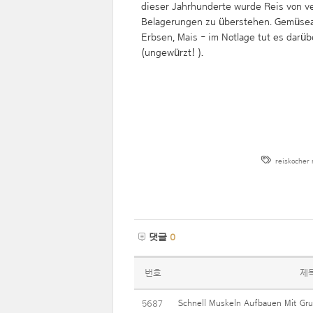
dieser Jahrhunderte wurde Reis von v
Belagerungen zu überstehen. Gemüseante
Erbsen, Mais - im Notlage tut es dar
(ungewürzt! ).
reiskocher
댓글
0
번호
제
Schnell Muskeln Aufbauen Mit G
5687