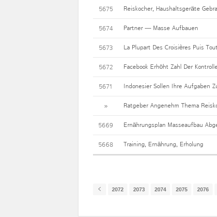
Reiskocher, Haushaltsgeräte Gebr
5675
Partner — Masse Aufbauen
5674
La Plupart Des Croisières Puis Tou
5673
Facebook Erhöht Zahl Der Kontroll
5672
Indonesier Sollen Ihre Aufgaben 
5671
Ratgeber Angenehm Thema Reiskoch
»
Ernährungsplan Masseaufbau Abge
5669
Training, Ernährung, Erholung
5668
2072
2073
2074
2075
2076