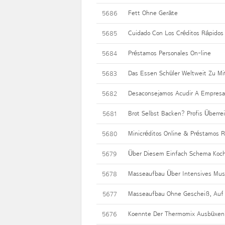
Fett Ohne Geräte
5686
Cuidado Con Los Créditos Rápidos
5685
Préstamos Personales On-line
5684
Das Essen Schüler Weltweit Zu Mi
5683
Desaconsejamos Acudir A Empresas
5682
Brot Selbst Backen? Profis Überre
5681
Minicréditos Online & Préstamos 
5680
Über Diesem Einfach Schema Koche
5679
Masseaufbau Über Intensives Musk
5678
Masseaufbau Ohne Gescheiß, Auf K
5677
Koennte Der Thermomix Ausbüxen?
5676