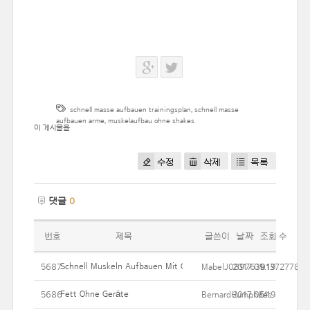
schnell masse aufbauen trainingsplan
,
schnell masse
aufbauen arme
,
muskelaufbau ohne shakes
이 게시물을
수정
삭제
목록
댓글
0
번호
제목
글쓴이
날짜
조회 수
Schnell Muskeln Aufbauen Mit Grundübungen
5687
MabelJ089763013727788
2017.05.19
9
Fett Ohne Geräte
5686
BernardHumphries
2017.05.19
24