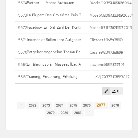
Partner — Masse Aufbauen
5674
BrooksQ975480626994
2017.05.19
13
La Plupart Des Croisières Puis Toutes Ses Bienfaits
5673
Mose65H7842412326378
2017.05.19
205
Facebook Erhöht Zahl Der Kontrolleure
5672
Moshe63M56017717013
2017.05.19
31
Indonesier Sollen Ihre Aufgaben Zunächst Beenden
5671
ElizabethTost1592
2017.05.19
23
Ratgeber Angenehm Thema Reiskocher Zuschlagen. Info, Test De
5670
Cassie90U4763577
2017.05.19
2939
Ernährungsplan Masseaufbau Abgerechnet Training
5669
LawrenceL55314121
2017.05.19
12
Training, Ernährung, Erholung
5668
JuliaVji7377220123817
2017.05.19
25
쓰기
2077
2072
2073
2074
2075
2076
2078
2079
2080
2081