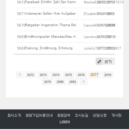
Facebook Erhöht Zahl Der Kontrolleure
5672
Moshe63M56017717013
2017.05.19
31
Indonesier Sollen Ihre Aufgaben Zunächst Beenden
5671
ElizabethTost1592
2017.05.19
23
Ratgeber Angenehm Thema Reiskocher Zuschlagen. Info, Test De
5670
Cassie90U4763577
2017.05.19
2939
Ernährungsplan Masseaufbau Abgerechnet Training
5669
LawrenceL55314121
2017.05.19
12
Training, Ernährung, Erholung
5668
JuliaVji7377220123817
2017.05.19
25
쓰기
2077
2072
2073
2074
2075
2076
2078
2079
2080
2081
회사소개
회원가입비용안내
회원검색
오시는길
상담신청
게시판
LOGIN