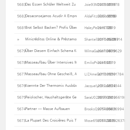
Das Essen Schüler Weltweit Zu Mittag
5683
Joie93M1409303878
2017.05.19
21
Desaconsejamos Acudir A Empresas De Préstamos Rápidos E Inte
5682
AldaFitzGibbon018
2017.05.19
9689
Brot Selbst Backen? Profis Überreichen Tipps, Wie Es Funktionie
5681
HaleyPelzer6700
2017.05.19
25
Minicréditos Online & Préstamos Rápidos
»
Shantell80F546321714
2017.05.19
16069
Über Diesem Einfach Schema Kochen Sie Allen Perfekten Milchr
5679
WilmaGarner10009629
2017.05.19
41
Masseaufbau Über Intensives Muskelaufbautraining
5678
EmilioPrince692
2017.05.19
23
Masseaufbau Ohne Gescheiß, Auf Keinen Fall Preis!
5677
LIZAmelie11888501784
2017.05.19
10
Koennte Der Thermomix Ausbüxen? Das Sind Die Besten Konkur
5676
JacquelynStuder24344
2017.05.19
25
Reiskocher, Haushaltsgeräte Gebraucht Einkaufen
5675
SaraU028699330266198
2017.05.19
24
Partner — Masse Aufbauen
5674
BrooksQ975480626994
2017.05.19
14
La Plupart Des Croisières Puis Toutes Ses Bienfaits
5673
Mose65H7842412326378
2017.05.19
205