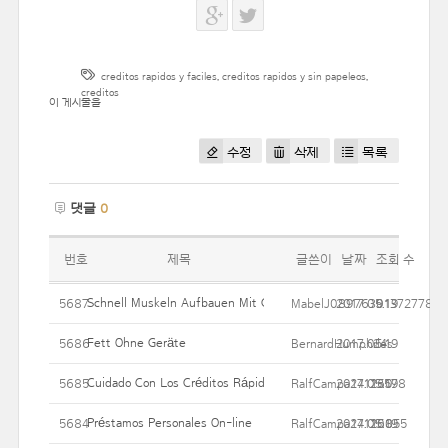
creditos rapidos y faciles
,
creditos rapidos y sin papeleos
,
creditos
이 게시물을
수정
삭제
목록
댓글
0
번호
제목
글쓴이
날짜
조회 수
Schnell Muskeln Aufbauen Mit Grundübungen
5687
MabelJ089763013727788
2017.05.19
9
Fett Ohne Geräte
5686
BernardHumphries
2017.05.19
24
Cuidado Con Los Créditos Rápidos
5685
RalfCampa241260
2017.05.19
13578
Préstamos Personales On-line
5684
RalfCampa241260
2017.05.19
10855