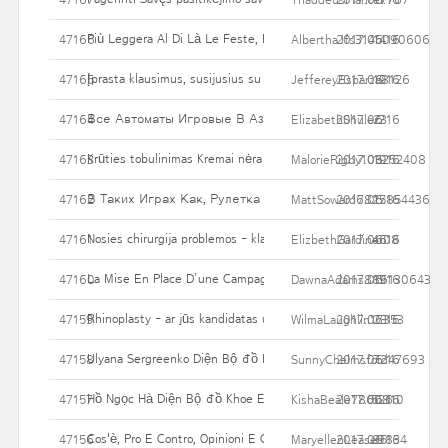
Più Leggera Al Di Là Le Feste, Privo Di Essere Schiava Della Die
47166
AlberthaJfs3145090606
2017.06.16
14
Įprasta klausimus, susijusius su Nose Surgery
47165
JeffereyEsparza8126
2017.06.16
19
Все Автоматы Игровые В Азартплей Отлично Оформлены. 
47164
ElizabethShuler2
2017.06.16
23
Krūties tobulinimas Kremai nėra idealus būdas
47163
MalorieRigby103252408
2017.06.16
19
В Таких Играх Как, Рулетка С Возвратом При ZERO, Руле
47162
MattSoward6827854436
2017.06.16
15
Nosies chirurgija problemos - klausimus, susijusius su Rhinoplas
47161
ElizbethGardiner08
2017.06.16
46
La Mise En Place D’une Campagne D’e-mailing Est En Règle Géné
47160
DawnaAdams8861306435
2017.06.16
19
Rhinoplasty - ar jūs kandidatas už tai?
47159
WilmaLaughlin17353
2017.06.16
23
Ulyana Sergreenko Diện Bộ đồ Khoe Chân đẹp
47158
SunnyChelmsford47693
2017.06.16
72
Hồ Ngọc Hà Diện Bộ đồ Khoe Eo Thon
47157
KishaBeale7860810
2017.06.16
526
Cos'è, Pro E Contro, Opinioni E Controindicazioni
47156
MaryellenLease9834
2017.06.16
85