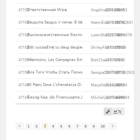
Ответственная Игра.
47155
Angeline086884413
2017.06.16
16
Dauguma Saugus ir vienas iš labiausiai patikimų Gamtos krūties 
47154
NoemiEnos1038062881
2017.06.16
17
Высококачественные Бесплатные Азартные Игры.
47153
LorenSheil2671685876
2017.06.16
18
Būti susipažinę su daug daugiau, susijusių Nose Surgery
47152
ShirleyFink5397889
2017.06.16
19
Néanmoins, Les Campagnes Emailing Pouvant Répondre à Tous Les
47151
BretChau9376199
2017.06.16
15
Для Того Чтобы Стать Полноценным Пользователем Казин
47150
GeorgiaO3475871392928
2017.06.16
21
10 Paesi Dove L'sfrenatezza Di Onere è OK
47149
MaryellenLease9834
2017.06.16
33
Tiesiog Kaip Jūs Finansuojama Jūsų Vyras Krūtų sumažinimas Ka
47148
MitchelLeichhardt884
2017.06.16
436
쓰기
3
1
2
4
5
6
7
8
9
10