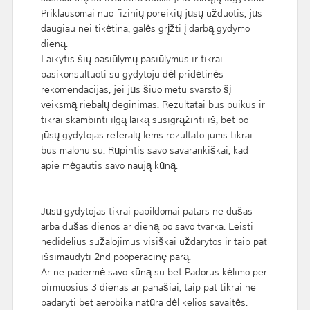
Priklausomai nuo fizinių poreikių jūsų užduotis, jūs
daugiau nei tikėtina, galės grįžti į darbą gydymo
dieną.
Laikytis šių pasiūlymų pasiūlymus ir tikrai
pasikonsultuoti su gydytoju dėl pridėtinės
rekomendacijas, jei jūs šiuo metu svarsto šį
veiksmą riebalų deginimas. Rezultatai bus puikus ir
tikrai skambinti ilgą laiką susigrąžinti iš, bet po
jūsų gydytojas referalų lems rezultato jums tikrai
bus malonu su. Rūpintis savo savarankiškai, kad
apie mėgautis savo naują kūną.
Jūsų gydytojas tikrai papildomai patars ne dušas
arba dušas dienos ar dieną po savo tvarka. Leisti
nedidelius sužalojimus visiškai uždarytos ir taip pat
išsimaudyti 2nd pooperacinę parą.
Ar ne padermė savo kūną su bet Padorus kėlimo per
pirmuosius 3 dienas ar panašiai, taip pat tikrai ne
padaryti bet aerobika natūra dėl kelios savaitės.