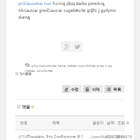
priklausomai nuo
fizinių jūsų darbo poreikių,
tikriausiai greičiausiai sugebėsite grįžti į gydymo
dieną.
pilvo nusiurbimas kaina
,
riebalu nusiurbimas pries ir po
,
riebalu issiurbimas
이 게시물을
수정
삭제
목록
댓글
0
번호
제목
글쓴이
날짜
조회 수
Показать Это Сообщение В Следующий Раз.
47147
LorenSheil2671685876
2017.06.16
21