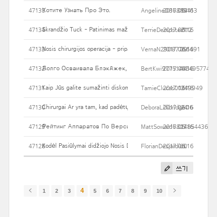
Хотите Узнать Про Это.
47135
Angeline086884413
2017.06.16
19
Skrandžio Tuck - Patinimas mažinimo patarimai
47134
TerrieDempster112
2017.06.16
21
Nosis chirurgijos operacija - pripažindamos Jūsų Funkcijos
47133
VernaN29087766491
2017.06.16
29
Долго Осваивала Блэкджек, А Здесь Практически Сразу 
47132
BertKwi97751445495774
2017.06.16
14
Kaip Jūs galite sumažinti diskomfortą po liposuction chirurgija
47131
TamieClucas01349949
2017.06.16
24
Chirurgai Ar yra tam, kad padėtų jums įgyvendinti savo svajones
47130
DeboraLillibridge06
2017.06.16
24
Рейтинг Аппаратов По Версии SlotsBox.
47129
MattSoward6827854436
2017.06.16
14
Kodėl Pasiūlymai didžiojo Nosis Darbas gydytojas Kritinis geresnių
47128
FlorianDesjardins
2017.06.16
20
쓰기
4
1
2
3
5
6
7
8
9
10