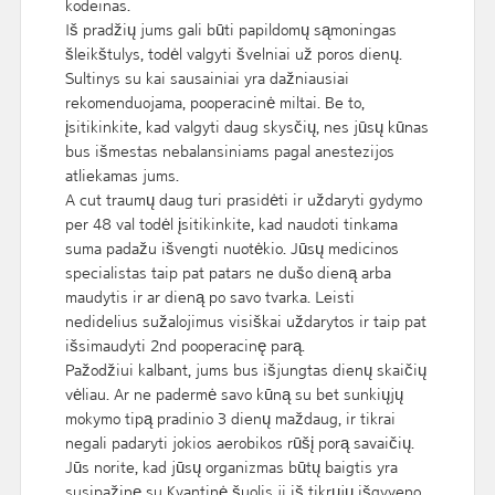
kodeinas.
Iš pradžių jums gali būti papildomų sąmoningas
šleikštulys, todėl valgyti švelniai už poros dienų.
Sultinys su kai sausainiai yra dažniausiai
rekomenduojama, pooperacinė miltai. Be to,
įsitikinkite, kad valgyti daug skysčių, nes jūsų kūnas
bus išmestas nebalansiniams pagal anestezijos
atliekamas jums.
A cut traumų daug turi prasidėti ir uždaryti gydymo
per 48 val todėl įsitikinkite, kad naudoti tinkama
suma padažu išvengti nuotėkio. Jūsų medicinos
specialistas taip pat patars ne dušo dieną arba
maudytis ir ar dieną po savo tvarka. Leisti
nedidelius sužalojimus visiškai uždarytos ir taip pat
išsimaudyti 2nd pooperacinę parą.
Pažodžiui kalbant, jums bus išjungtas dienų skaičių
vėliau. Ar ne padermė savo kūną su bet sunkiųjų
mokymo tipą pradinio 3 dienų maždaug, ir tikrai
negali padaryti jokios aerobikos rūšį porą savaičių.
Jūs norite, kad jūsų organizmas būtų baigtis yra
susipažinę su Kvantinė šuolis ji iš tikrųjų išgyveno.