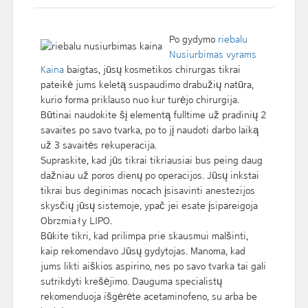
Po gydymo
riebalu
Nusiurbimas vyrams
Kaina
baigtas, jūsų kosmetikos chirurgas tikrai
pateikė jums keletą suspaudimo drabužių natūra,
kurio forma priklauso nuo kur turėjo chirurgija.
Būtinai naudokite šį elementą fulltime už pradinių 2
savaites po savo tvarka, po to jį naudoti darbo laiką
už 3 savaitės rekuperacija.
Supraskite, kad jūs tikrai tikriausiai bus peing daug
dažniau už poros dienų po operacijos. Jūsų inkstai
tikrai bus deginimas nocach įsisavinti anestezijos
skysčių jūsų sistemoje, ypač jei esate įsipareigoja
Obrzmiały LIPO.
Būkite tikri, kad prilimpa prie skausmui malšinti,
kaip rekomendavo Jūsų gydytojas. Manoma, kad
jums likti aiškios aspirino, nes po savo tvarka tai gali
sutrikdyti krešėjimo. Dauguma specialistų
rekomenduoja išgėrėte acetaminofeno, su arba be