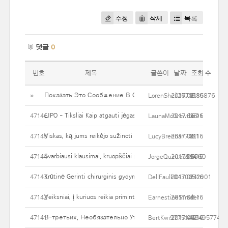
수정
삭제
목록
댓글
0
번호
제목
글쓴이
날짜
조회 수
Показать Это Сообщение В Следующий Раз.
»
LorenSheil2671685876
2017.06.16
21
LIPO - Tiksliai Kaip atgauti jėgas po liposuction chirurgija chirur
47146
LaunaMcGrowdie91
2017.06.16
25
Viskas, ką jums reikėjo sužinoti apie liposuction chirurgijos gydy
47145
LucyBrennan7481
2017.06.16
21
Svarbiausi klausimai, kruopščiai papasakoti apie kosmetikos chiru
47144
JorgeQuinto599660
2017.06.16
14
Krūtinė Gerinti chirurginis gydymas Dėl padidėjusio pasitikėjimo
47143
DellFaulk0430832001
2017.06.16
24
Veiksniai, į kuriuos reikia priminti, susijusius su Rhinoplasty
47142
EarnestineStrader
2017.06.16
7
В-третьих, Необязательно Утруждать Себя Выстраивани
47141
BertKwi97751445495774
2017.06.16
49