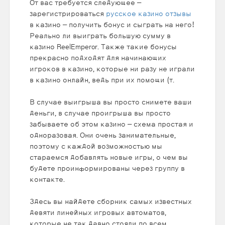
От вас требуется следующее –
зарегистрироваться
русское казино отзывы
в казино – получить бонус и сыграть на него!
Реально ли выиграть большую сумму в
казино ReelEmperor. Также такие бонусы
прекрасно подходят для начинающих
игроков в казино, которые ни разу не играли
в казино онлайн, ведь при их помощи (т.
В случае выигрыша вы просто снимете ваши
деньги, в случае проигрыша вы просто
забываете об этом казино – схема простая и
одноразовая. Они очень занимательные,
поэтому с каждой возможностью мы
стараемся добавлять новые игры, о чем вы
будете проинформированы через группу в
контакте.
Здесь вы найдете сборник самых известных
девяти линейных игровых автоматов,
которые не так давно стояли по всем