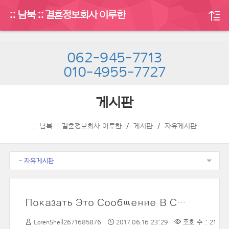
:: 남북 :: 결혼정보회사 이루한
062-945-7713
010-4955-7727
게시판
:: 남북 :: 결혼정보회사 이루한
게시판
자유게시판
- 자유게시판
Показать Это Сообщение В Следующий Раз.
LorenSheil2671685876
2017.06.16 23:29
조회 수 : 21