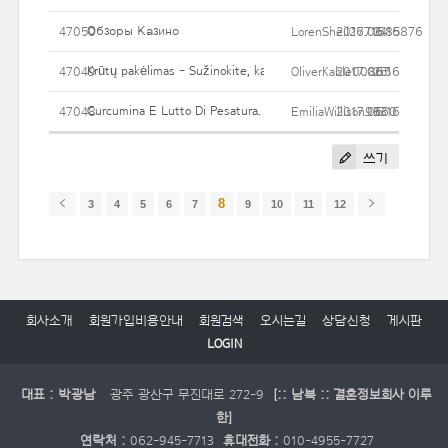
Обзоры Казино
47050
LorenSheil2671685876
2017.06.16
24
Krūtų pakėlimas - Sužinokite, ką turėjo žinoti
47049
OliverKable00865
2017.06.16
25
Curcumina E Lutto Di Pesatura. La Curcuma Ha Moltissimi Propri
47048
EmiliaWillison9660
2017.06.16
33
쓰기
8
3
4
5
6
7
9
10
11
12
회사소개
회원가입비용안내
회원검색
오시는길
상담신청
게시판
LOGIN
대표 : 박광남
광주 광산구 무진대로 272-9
[:: 남북 :: 결혼정보회사 이루
한]
연락처 :
062-945-7713
휴대전화 :
010-4955-7727