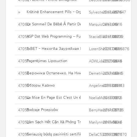
Krūtinė Enhancement Pills - Organiniai tabletes, kurios tikrai veik
»
SylvesterDorsett7647
2017.06.16
29
Le Sommeil De Bébé À Partir De 15 Mois
47060
MarquisCelestine
2017.06.16
19
ASP Dot Web Programming – Full ASP Dot Internet Net Improvem
47059
StaciaBlacket80209
2017.06.16
88
1xBET - Некогда Заурядная Букмекерская Контора, Ныне
47058
LorenSheil2671685876
2017.06.16
45
Pagerėjimas Liposuction
47057
ADWLida25238848
2017.06.16
26
Вероника Остапенко. На Николайчика Джек-пота Не Буде
47056
DemetriusSchroder5
2017.06.16
23
Обзоры Казино
47055
Angeline086884413
2017.06.16
25
La Mise En Page Est C'est Un élément Souvent Négligé Mais Pour
47054
NoeliaMcNicoll3212
2017.06.16
18
Rodzaje Przepisów
47053
BerryHansford70126
2017.06.16
27
Làm Sạch Hết Cặn Xà Phòng Trên Quần áo Khi Giặt Bằng Máy
47052
MarilynnWhitefoord
2017.06.16
85
Geriausių būdų pasirinkti sertifikuota plastikinių daktaras priekio 
47051
DellaC532660197070
2017.06.16
38