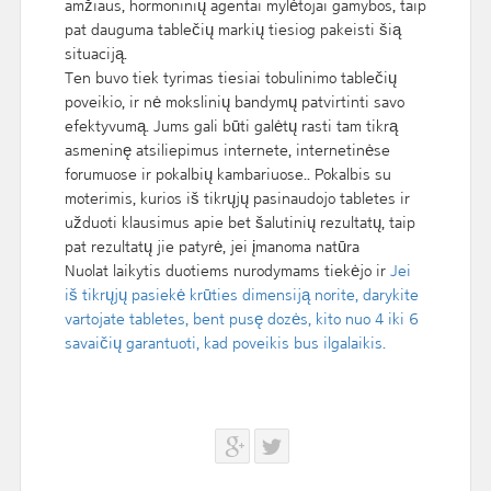
amžiaus, hormoninių agentai mylėtojai gamybos, taip
pat dauguma tablečių markių tiesiog pakeisti šią
situaciją.
Ten buvo tiek tyrimas tiesiai tobulinimo tablečių
poveikio, ir nė mokslinių bandymų patvirtinti savo
efektyvumą. Jums gali būti galėtų rasti tam tikrą
asmeninę atsiliepimus internete, internetinėse
forumuose ir pokalbių kambariuose.. Pokalbis su
moterimis, kurios iš tikrųjų pasinaudojo tabletes ir
užduoti klausimus apie bet šalutinių rezultatų, taip
pat rezultatų jie patyrė, jei įmanoma natūra
Nuolat laikytis duotiems nurodymams tiekėjo ir
Jei
iš tikrųjų pasiekė krūties dimensiją norite, darykite
vartojate tabletes, bent pusę dozės, kito nuo 4 iki 6
savaičių garantuoti, kad poveikis bus ilgalaikis.