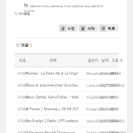
plastine krutu operacija
,
krutu plastika
,
kaip padidinti
krutine
이 게시물을
수정
삭제
목록
댓글
0
번호
제목
글쓴이
날짜
조회 수
Psoriasi: La Dieta Ne è La Origine, La Dieta è La Cura
47067
MaryellenLease9834
2017.06.16
16
Tiesa ar prasimanymas-Quickbust Krūties Enhancer Dražė galėtų 
47066
LienLording151647943
2017.06.16
23
Nosis Darbas Kamufliažas - būdai Dodge nepageidaujamą dėmesį
47065
VirgilOsborne2215
2017.06.16
30
3 Роман ( Москва ) 29.08.2012.
47064
KimberlyBrummitt1
2017.06.16
25
Atsižvelgti į Darbo LIPO padaryta Atkaklus riebalų sankaupos
47063
JaclynDowdell5348493
2017.06.16
23
Il Paziente Perché Dimagrisce
47062
DebSteinman83436966
2017.06.16
28