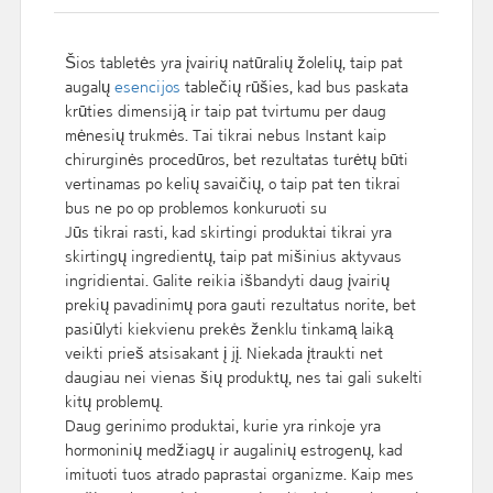
Šios tabletės yra įvairių natūralių žolelių, taip pat
augalų
esencijos
tablečių rūšies, kad bus paskata
krūties dimensiją ir taip pat tvirtumu per daug
mėnesių trukmės. Tai tikrai nebus Instant kaip
chirurginės procedūros, bet rezultatas turėtų būti
vertinamas po kelių savaičių, o taip pat ten tikrai
bus ne po op problemos konkuruoti su
Jūs tikrai rasti, kad skirtingi produktai tikrai yra
skirtingų ingredientų, taip pat mišinius aktyvaus
ingridientai. Galite reikia išbandyti daug įvairių
prekių pavadinimų pora gauti rezultatus norite, bet
pasiūlyti kiekvienu prekės ženklu tinkamą laiką
veikti prieš atsisakant į jį. Niekada įtraukti net
daugiau nei vienas šių produktų, nes tai gali sukelti
kitų problemų.
Daug gerinimo produktai, kurie yra rinkoje yra
hormoninių medžiagų ir augalinių estrogenų, kad
imituoti tuos atrado paprastai organizme. Kaip mes