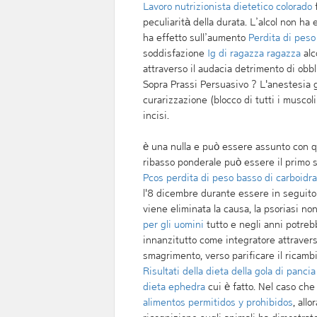
Lavoro nutrizionista dietetico colorado
f
peculiarità della durata. L’alcol non ha 
ha effetto sull’aumento
Perdita di peso
soddisfazione
Ig di ragazza ragazza
alc
attraverso il audacia detrimento di o
Sopra Prassi Persuasivo ? L'anestesia 
curarizzazione (blocco di tutti i musco
incisi.
è una nulla e può essere assunto con q
ribasso ponderale può essere il primo 
Pcos perdita di peso basso di carboidra
l'8 dicembre durante essere in seguito 
viene eliminata la causa, la psoriasi n
per gli uomini
tutto e negli anni potre
innanzitutto come integratore attraverso
smagrimento, verso parificare il ricamb
Risultati della dieta della gola di pancia
dieta ephedra
cui è fatto. Nel caso ch
alimentos permitidos y prohibidos
, all