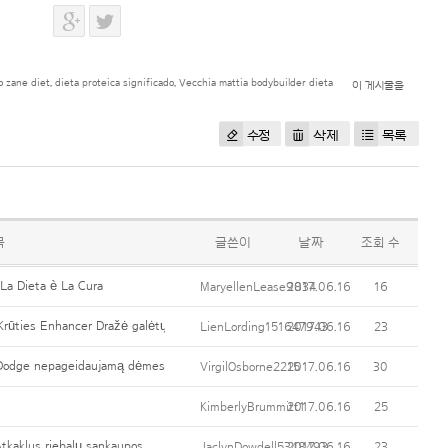
o zane diet
,
dieta proteica significado
,
Vecchia mattia bodybuilder dieta
이 게시물을
수정
삭제
목록
목
글쓴이
날짜
조회 수
 La Dieta è La Cura
MaryellenLease9834
2017.06.16
16
rūties Enhancer Dražė galėtų atskirti
LienLording151647943
2017.06.16
23
 Dodge nepageidaujamą dėmesį
VirgilOsborne2215
2017.06.16
30
KimberlyBrummitt1
2017.06.16
25
Atkaklus riebalų sankaupos
JaclynDowdell5348493
2017.06.16
23