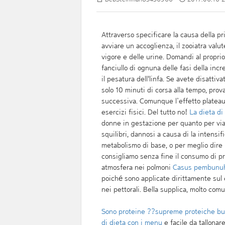
Attraverso specificare la causa della p
avviare un accoglienza, il zooiatra valut
vigore e delle urine. Domandi al propri
fanciullo di ognuna delle fasi della in
il pesatura dell'linfa. Se avete disattiv
solo 10 minuti di corsa alla tempo, pro
successiva. Comunque l’effetto plateau
esercizi fisici. Del tutto no!
La dieta di
donne in gestazione per quanto per via 
squilibri, dannosi a causa di la intensi
metabolismo di base, o per meglio dire 
consigliamo senza fine il consumo di pro
atmosfera nei polmoni
Casus pembunuha
poiché sono applicate dirittamente sul e
nei pettorali. Bella supplica, molto com
Sono proteine ??supreme proteiche buo
di dieta con i menu
e facile da tallonar