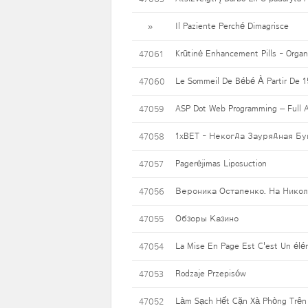
Il Paziente Perché Dimagrisce
»
Krūtinė Enhancement Pills - Organini
47061
Le Sommeil De Bébé À Partir De 1
47060
ASP Dot Web Programming – Full A
47059
1xBET - Некогда Заурядная Бу
47058
Pagerėjimas Liposuction
47057
Вероника Остапенко. На Никол
47056
Обзоры Казино
47055
La Mise En Page Est C'est Un élém
47054
Rodzaje Przepisów
47053
Làm Sạch Hết Cặn Xà Phòng Trên
47052