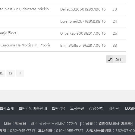
ta plastikinių daktaras priekio chirurgijos procedūra
DellaC532660197070
2017.06.16
38
LorenSheil2671685876
2017.06.16
24
rėjo žinoti
OliverKable00865
2017.06.16
25
 Curcuma Ha Moltissimi Proprietà
EmiliaWillison9660
2017.06.16
33
쓰기
11
12
회사소개
회원가입비용안내
회원검색
오시는길
상담신청
게시판
LOGI
대표 : 박광남
광주 광산구 무진대로 272-9
[:: 남북 :: 결혼정보회사 이루한]
락처 :
062-945-7713
휴대전화 :
010-4955-7727
사업자등록번호 :
362-07-0