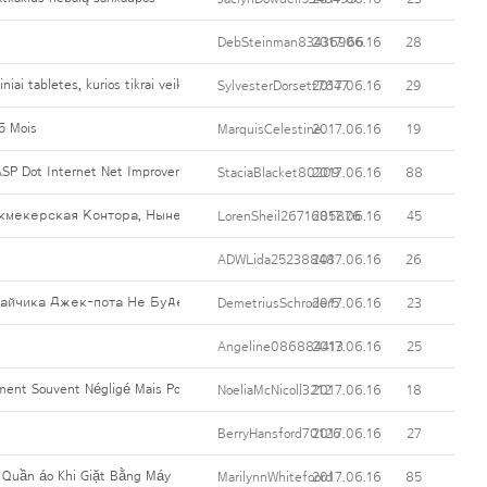
DebSteinman83436966
2017.06.16
28
ai tabletes, kurios tikrai veikia
SylvesterDorsett7647
2017.06.16
29
5 Mois
MarquisCelestine
2017.06.16
19
SP Dot Internet Net Improvement Options At Inexpensive Cost
StaciaBlacket80209
2017.06.16
88
кмекерская Контора, Ныне Превратилась Просто В Уникальный Игровой
LorenSheil2671685876
2017.06.16
45
ADWLida25238848
2017.06.16
26
айчика Джек-пота Не Будет((( А Как Же Чудеса.
DemetriusSchroder5
2017.06.16
23
Angeline086884413
2017.06.16
25
ent Souvent Négligé Mais Pourtant Extraordinairement Important Pour Donner L’e
NoeliaMcNicoll3212
2017.06.16
18
BerryHansford70126
2017.06.16
27
 Quần áo Khi Giặt Bằng Máy
MarilynnWhitefoord
2017.06.16
85