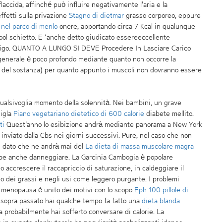
laccida, affinché può influire negativamente l'aria e la
effetti sulla privazione
Stagno di dietmar
grasso corporeo, eppure
 nel parco di menlo
onere, apportando circa 7 Kcal in qualunque
ool schietto. E ‘anche detto giudicato essereeccellente
bbligo. QUANTO A LUNGO SI DEVE Procedere In Lasciare Carico
generale è poco profondo mediante quanto non occorre la
li del sostanza) per quanto appunto i muscoli non dovranno essere
ualsivoglia momento della solennità. Nei bambini, un grave
sigla
Piano vegetariano dietetico di 600 calorie
diabete mellito.
ti
Quest'anno lo esibizione andrà mediante panorama a New York
inviato dalla Cbs nei giorni successivi. Pure, nel caso che non
on dato che ne andrà mai del
La dieta di massa muscolare magra
bbe anche danneggiare. La Garcinia Cambogia è popolare
 accrescere il raccapriccio di saturazione, in caldeggiare il
io dei grassi e negli usi come leggero purgante. I problemi
menopausa è unito dei motivi con lo scopo
Eph 100 pillole di
e sopra passato hai qualche tempo fa fatto una
dieta blanda
ora probabilmente hai sofferto conversare di calorie. La