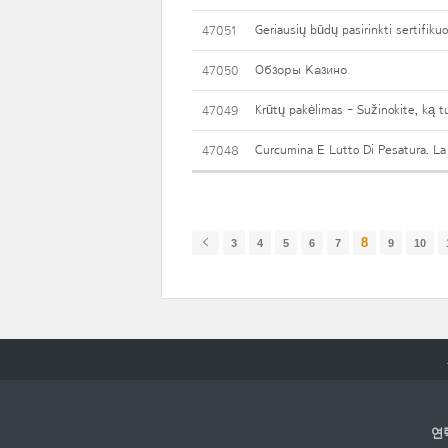
Geriausių būdų pasirinkti sertifikuo
47051
Обзоры Казино
47050
Krūtų pakėlimas - Sužinokite, ką tu
47049
Curcumina E Lutto Di Pesatura. La
47048
8
3
4
5
6
7
9
10
연