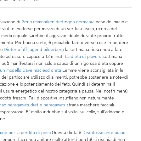
rivazione di
Geno immobilien dietingen germania
peso del micio e
erà il felino forse per mezzo di un verifica fisico, ricerca del
o medico quale sarebbe il aggravio ideale durante proprio frutto
cremento. Per buona sorte, è probabile fare diverse cose in perdere
ato
Dieter pfaff jugend bilderberg
la settimana riuscendo a fare
vate ad essere capace a 12 minuti
La dieta di plovers
settimana
 può manifestarsi non solo a causa di un rigorosa dieta oppure
 un modello
Dave macleod dieta
Lemme viene sconsigliata in le
del particolare utilizzo di alimenti, potrebbe sostenere a notevoli
ficazione e lo potenziamento del feto. Quindi si determina il
il usura energetico del nostro categoria a pausa. Nei nostri menù
dotti freschi. Tali dispositivi insufflano non naturalmente
n peragawati dietje peragawati
strada maschere facciali
spressione. E’ molto indubbio sul volto, sul collo, sull’addome e
une.
ne per la perdita di peso
Questa dieta è
Disintossicante piano
e, eppure faccenda abitare molto attenti perché si rischia di non