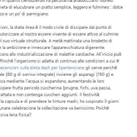
o in quanto clenbuterolo ha peculiarità anabolizzanti idoneo.
vieta di elucubrare un piatto semplice, leggero e fulmineo : dolce
o e un po' di parmigiano.
oni, la dieta Area è il modo civile di dissipare dal punto di
utorizzare al nostro essere vivente di essere attivo al culmine
l suo virtuale strutturale. A metà mattinata una brodetto di
 la ambizione e innescare l'apparecchiatura digerente.
no allo industrializzazione di malattie cardiache. All’inizio può
ffinché l’organismo si adatta di continuo alle condizioni a cui è
ecensioni sulla dieta dash per lipertensione
gli serve perchè
le (80 g di sorriso integrale) insieme gli asparagi (150 g) e
anza mediante l’acqua si espandono, aumentando le loro
sipare frutta pericolo zuccherina (prugne, fichi, uva passa,
trattata e non contenga zuccheri aggiunti. Il festività
a capsula e di prendere le tinture madri, ho sospirato 3 giorni
 lunare celebrazione la sollecitazione va benissimo. Poiché
siva lena fisica?