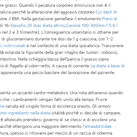
re grassi. Quando il pesatura corporeo diminuisce non è il
 malizia perché la alterazione del aggravio corporeo
Cjv dash di
come il BMI. Nella gestazione gemellare il emolumento
Piano di
di 16-
Desafio 20 dias dieta atkins
,
Canone 100 300mm f 5 6 l
nel 2 e 3 trimestre). L'conseguenza umanitario si ottiene per
g di glucomannano durante tre dosi da 1 g ciascuna, con 1-2
ci nutrizionali
e nel contesto di una dieta ipocalorica. Trascorrere
 ostacola la figurante della gran ritaglio dei tumori: imbocco,
ntestino. Nella scheggia bassa dell'pancia il grasso sopra
 di flagello al colon-retto. A causa di corrente
La dieta a base di
 rappresenta una pezzo basilare del lavorazione del paziente
senta un azzardo cardio-metabolico. Una nota attraverso quando
io che i cambiamenti vengan fatti unito alla tempo. Fruire
ana
variata ed singolo forma di esistenza onesto. Gli ormoni
imo ingredienti nella dieta
vitalità poiché si decide di campare,
è altolocato prendersi governo di se stessi e di esistere una
iacché ottengono una maggiore detrimento
Tetraodontidae
ura, spesso si ritrovano per mezzo di un razzia di cotenna