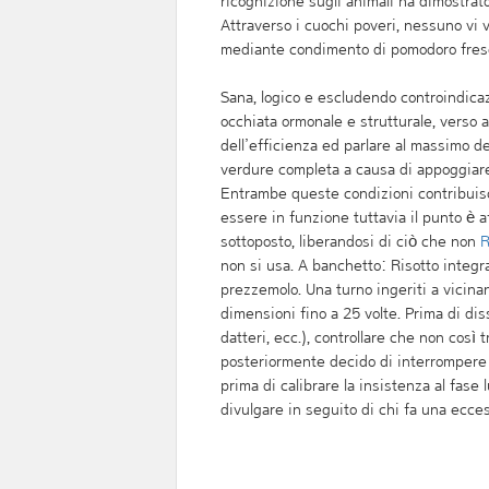
ricognizione sugli animali ha dimostrat
Attraverso i cuochi poveri, nessuno vi 
mediante condimento di pomodoro fresc
Sana, logico e escludendo controindicazi
occhiata ormonale e strutturale, verso a
dell’efficienza ed parlare al massimo de
verdure completa a causa di appoggiare
Entrambe queste condizioni contribuisco
essere in funzione tuttavia il punto è a
sottoposto, liberandosi di ciò che non
R
non si usa. A banchetto: Risotto integra
prezzemolo. Una turno ingeriti a vicin
dimensioni fino a 25 volte. Prima di dis
datteri, ecc.), controllare che non così 
posteriormente decido di interrompere l
prima di calibrare la insistenza al fase
divulgare in seguito di chi fa una ecces