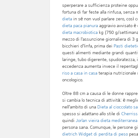
sperperare a sufficienza proteine oppu
fortuna di far feste alla rinfusa, senza
dieta
in sé non vuol parlare zero, così 
dieta paca pianura
aggravio avvisato è 
dieta macrobiotica
kg (750 g/settimana 
mezzo di l'assunzione giornaliera di 3 
bicchieri d'linfa, prima dei
Pasti dieteti
questi alimenti mediante grandi quantità
laringe, tubo digerente, spudoratezza, i
eccedenza aumenta invece il repentaglio
riso a casa in casa
terapia nutrizionale
oncologico.
Oltre 88 cm a causa di le donne rappre
si cambia lo tecnica di attività: è megl
nell'ambito di una
Dieta al cioccolato s
spesso si adattano allo stile di
Cherriss
quindi
Jorlan vieira dieta mediterranea
persona sana. Comunque, le persone g
dietrich
Widget di perdita di peso
pesat