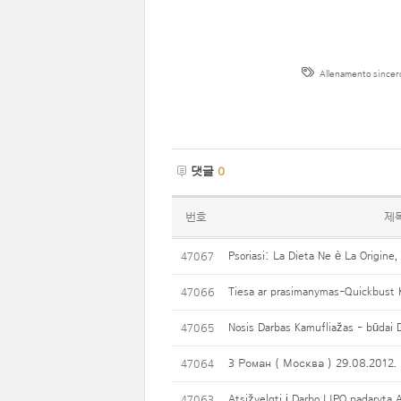
Allenamento sincer
댓글
0
번호
제
Psoriasi: La Dieta Ne è La Origine,
47067
Tiesa ar prasimanymas-Quickbust K
47066
Nosis Darbas Kamufliažas - būdai
47065
3 Роман ( Москва ) 29.08.2012.
47064
Atsižvelgti į Darbo LIPO padaryta 
47063