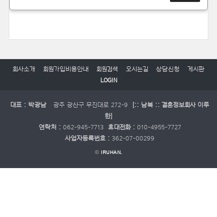
회사소개
회원가입비용안내
회원검색
오시는길
상담신청
게시판
LOGIN
대표 : 박광남
광주 광산구 무진대로 272-9
[:: 남북 :: 결혼정보회사 이루
한]
연락처 :
062-945-7713
휴대전화 :
010-4955-7727
사업자등록번호 :
362-07-00299
©
IRUHAN.