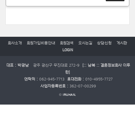
회사소개
회원가입비용안내
회원검색
오시는길
상담신청
게시판
LOGIN
대표 : 박광남
광주 광산구 무진대로 272-9
[:: 남북 :: 결혼정보회사 이루
한]
연락처 :
062-945-7713
휴대전화 :
010-4955-7727
사업자등록번호 :
362-07-00299
©
IRUHAN.