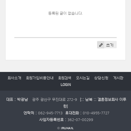
등록된 글이 없습니다.
쓰기
회사소개
회원가입비용안내
회원검색
오시는길
상담신청
게시판
LOGIN
대표 : 박광남
광주 광산구 무진대로 272-9
[:: 남북 :: 결혼정보회사 이루
한]
연락처 :
062-945-7713
휴대전화 :
010-4955-7727
사업자등록번호 :
362-07-00299
©
IRUHAN.