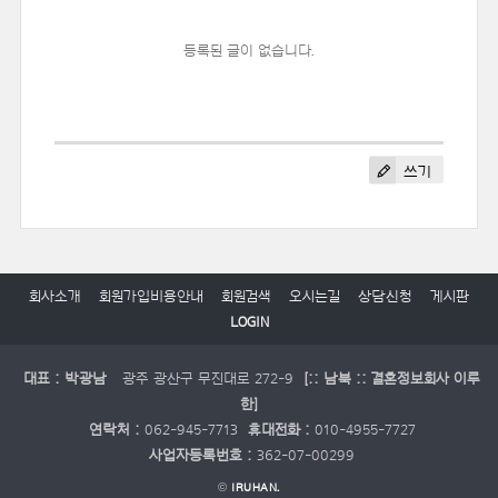
등록된 글이 없습니다.
쓰기
회사소개
회원가입비용안내
회원검색
오시는길
상담신청
게시판
LOGIN
대표 : 박광남
광주 광산구 무진대로 272-9
[:: 남북 :: 결혼정보회사 이루
한]
연락처 :
062-945-7713
휴대전화 :
010-4955-7727
사업자등록번호 :
362-07-00299
©
IRUHAN.