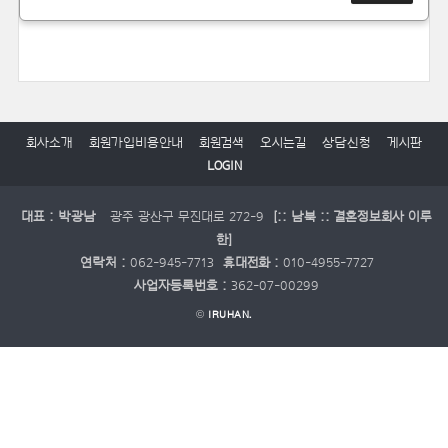
회사소개
회원가입비용안내
회원검색
오시는길
상담신청
게시판
LOGIN
대표 : 박광남
광주 광산구 무진대로 272-9
[:: 남북 :: 결혼정보회사 이루
한]
연락처 :
062-945-7713
휴대전화 :
010-4955-7727
사업자등록번호 :
362-07-00299
©
IRUHAN.