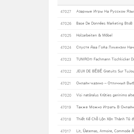
Азарные Игры На Русском Язы
47027
Base De Données Marketing BtoB :
47026
Holzarbeiten & Möbel
47025
Спустя Два Года Лицензии Нач
47024
TUNIRO® Fachmann Tischkicker Da
47023
JEUX DE BÉBÉ Gratuits Sur TuJo
47022
Онлайн-казино – Отличный Выб
47021
Visi natūralus Krūties gerinimo alte
47020
Также Можно Играть В Онлайн 
47019
Thiết Kế Chỗ Lộn Xộn Thành Tủ 
47018
Lit, Ùatemas, Armoire, Commode 
47017