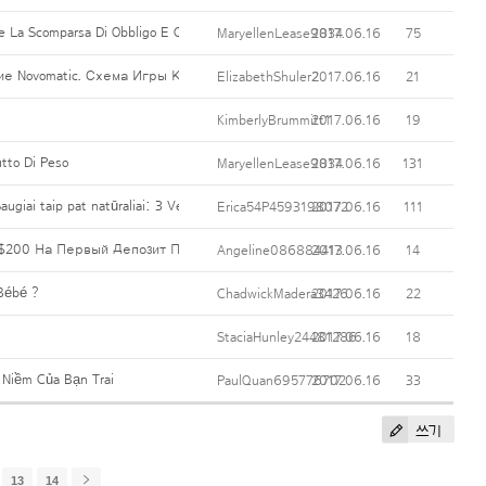
 Scomparsa Di Obbligo E Contrasta I Disturbi Tipici Della Menopausa
MaryellenLease9834
2017.06.16
75
ние Novomatic. Схема Игры Классическая, А Вот Исполнение У Нее Вес
ElizabethShuler2
2017.06.16
21
KimberlyBrummitt1
2017.06.16
19
utto Di Peso
MaryellenLease9834
2017.06.16
131
 Saugiai taip pat natūraliai: 3 Veiksmai, kuriais siekiama glaudesnio puodelis dydis
Erica54P4593198072
2017.06.16
111
$200 На Первый Депозит Прямо Сейчас.
Angeline086884413
2017.06.16
14
Bébé ?
ChadwickMadera3426
2017.06.16
22
StaciaHunley24481286
2017.06.16
18
 Niềm Của Bạn Trai
PaulQuan695776702
2017.06.16
33
쓰기
13
14