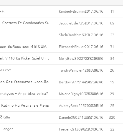
ке.
KimberlyBrummitt1
2017.06.16
11
 Contacts Et Coordonnées Suivantes : Surnom De La Société Ou Nom Et Prénom, 
JacquieLyle73546
2017.06.16
69
ShelaBradford6213
2017.06.16
23
али Выдаваться И В США, Созданной Там Комиссией KGC (Kahnawake Gam
ElizabethShuler2
2017.06.16
31
rk V 110 Kg Kicker Spiel Um Das Runde Leder
MollyEew8922728326161
2017.06.16
34
ues.com
TandyWampler47120306
2017.06.16
26
ор Для Увлекательного Досуга.
BertKwi97751445495774
2017.06.16
15
rnatyvos - Ar jie tikrai veikia?
MalorieRigby103252408
2017.06.16
29
Казино На Реальные Деньги Без Вложений, Приняв Участие В Бесплатн
AubreyBeck2257404241
2017.06.16
25
đồ Gọn
DanieleX502415933
2017.06.16
320
À Langer
Frederic91309848743
2017.06.16
22