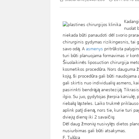
Kadangi
nuolat b
niekada būti panaudoti dėl svorio prara
chirurginis gydymas rizikingesnis, tai g
savo odą. A
asmenys
pritrūksta palygin
turi būti planuojama formavimas ir kont
Šiuolaikinės liposuction chirurgija met
kosmetikos procedūra. Nors dauguma žmon
kojų, ši procedūra gali būti naudojama 
gali skirtis nuo individualių asmens, kai 
pasirinkti bendrąją anesteziją. Tikrasis
ilgio. Su juo, gydytojas įterpia kaniulę,
riebalų ląsteles. Laiko trukmė priklauso
aplink patį dieną, nors tie, kurie turi 
dviejų dienų iki 2 savaičių.
Dėl daug žmonių nusivylęs dietos plano i
nusiurbimas gali būti atsakymas.
F. Tulūza