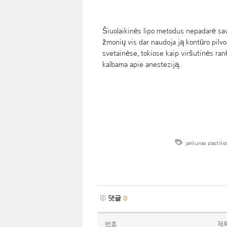
Šiuolaikinės lipo metodus nepadarė s
žmonių vis dar naudoja ją kontūro pilvo
svetainėse, tokiose kaip viršutinės rank
kalbama apie anesteziją.
jankunas plastiko
댓글
0
번호
제