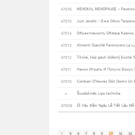
MENOKAL MENOPAUSE – Favorisce La
47016
Just Jewels - Еще Одно Творе
47015
Объективность Обзора Казино.
47014
Alimenti Giacché Favoriscono La L
47013
Tiksliai, kaip gauti didesnį biustai
47012
Начни Играть И Получи Бонус 
47011
Combien D'heures Doit Dormir Un 
47010
Šiuolaikinės Lipo technika
»
Ủi Váy đầm Ngày Lễ Tiết Lậu Nổi
47008
10
5
6
7
8
9
11
12