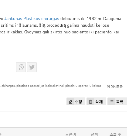
avo
Jankunas Plastikos chirurgas
debiutinis iki 1982 m. Dauguma
 sritims ir šlaunams, šią procedūrą galima naudoti keliose
os ir kaklas. Gydymas gali skirtis nuo paciento iki paciento, kai
s chirurgas
,
plastines operacijos issimoketinai
,
plastiniu operaciju kainos
이 게시물을
수정
삭제
목록
목
글쓴이
날짜
조회 수