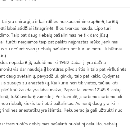
 tai yra chirurgija ir kai rūšies nuskausminimo apėmė, turėtų
ūti labai atidžiai išnagrinėti šios tvarkos nauda. Lipo turi
dimo. Taip pat daug riebalų pašalinimas ne tik daro jūsų
ali turėti neigiamos taip pat palikti neįprastas ieško įlenkimai
us su dešimt svarų riebalų pašalinti bet kuriuo metu. Ji būtinai
ūrų.
odus nepadarė jų paleidimo iki 1982 Dabar ji yra dažna
ių vis dar naudoja jį kontūras pilvo sritis ir taip pat viršutinės
ant daug svetainių, pavyzdžiui, ginklų, taip pat kaklo. Gydymas
jis susijęs su anestetikų. Kai kurie nori tik vietos, tačiau kiti
 plėštinė žaizda yra labai mažai, Paprastai vieno 12:45 3. colių
 ploną, tuščiavidurę vamzdelį. Per kaniulę, įsiurbimo siurbimo toli
 nuo riebalų kiekis turi būti pašalintas. Asmenų daug yra iki ir
pagrindines anestetikų yra išimtis. Rekuperacija gali užtrukti nuo
r treniruotės gebėjimas pašalinti nuolatinį celiulito, riebalų