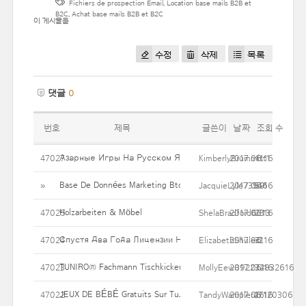
Fichiers de prospection Email
,
Location base mails B2B et
B2C
,
Achat base mails B2B et B2C
이 게시물을
수정
삭제
목록
댓글
0
번호
제목
글쓴이
날짜
조회 수
Азарные Игры На Русском Языке.
47027
KimberlyBrummitt1
2017.06.16
11
Base De Données Marketing BtoB : Contacts Et Coordonnées Suiv
»
JacquieLyle73546
2017.06.16
69
Holzarbeiten & Möbel
47025
ShelaBradford6213
2017.06.16
23
Спустя Два Года Лицензии Начали Выдаваться И В США, С
47024
ElizabethShuler2
2017.06.16
31
TUNIRO® Fachmann Tischkicker Dark V 110 Kg Kicker Spiel Um 
47023
MollyEew8922728326161
2017.06.16
34
JEUX DE BÉBÉ Gratuits Sur TuJoues.com
47022
TandyWampler47120306
2017.06.16
26