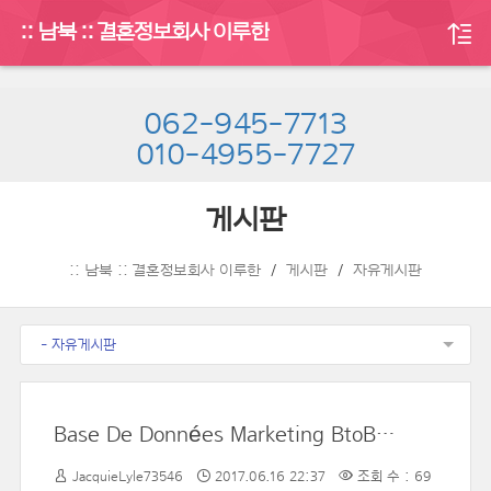
:: 남북 :: 결혼정보회사 이루한
062-945-7713
010-4955-7727
게시판
:: 남북 :: 결혼정보회사 이루한
게시판
자유게시판
- 자유게시판
Base De Données Marketing BtoB : Contacts Et Coordonnées Suivantes : Surnom De La Société Ou Nom Et Prénom, Adresse, Ville, Téléphone, Fax, Email, Tel Portable. Personnalisez, Facilement, Vos Campagnes Marketing Avec Mass Mailing News V.2.0! Une Camp
JacquieLyle73546
2017.06.16 22:37
조회 수 : 69