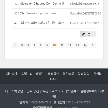
Combien D'heures Doit Dormir Un Bébé ?
47010
ChadwickMadera3426
2017.06.16
22
Šiuolaikinės Lipo technika
47009
StaciaHunley24481286
2017.06.16
18
Ủi Váy đầm Ngày Lễ Tiết Lậu Nổi Niềm Của Bạn Trai
47008
PaulQuan695776702
2017.06.16
33
쓰기
10
5
6
7
8
9
11
12
13
14
회사소개
회원가입비용안내
회원검색
오시는길
상담신청
게시판
LOGIN
대표 : 박광남
광주 광산구 무진대로 272-9
[:: 남북 :: 결혼정보회사 이루
한]
연락처 :
062-945-7713
휴대전화 :
010-4955-7727