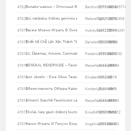
Онлайн-казино – Отличный Выбор Для Увлекательного Дос
47021
BertKwi97751445495774
2017.06.16
15
Visi natūralus Krūties gerinimo alternatyvos - Ar jie tikrai veikia?
47020
MalorieRigby103252408
2017.06.16
29
Также Можно Играть В Онлайн Казино На Реальные Деньг
47019
AubreyBeck2257404241
2017.06.16
25
Thiết Kế Chỗ Lộn Xộn Thành Tủ đồ Gọn
47018
DanieleX502415933
2017.06.16
320
Lit, Ùatemas, Armoire, Commode À Langer
47017
Frederic91309848743
2017.06.16
22
MENOKAL MENOPAUSE – Favorisce La Scomparsa Di Obbligo E Cont
47016
MaryellenLease9834
2017.06.16
75
Just Jewels - Еще Одно Творение Novomatic. Схема Игры
47015
ElizabethShuler2
2017.06.16
21
Объективность Обзора Казино.
47014
KimberlyBrummitt1
2017.06.16
19
Alimenti Giacché Favoriscono La Lutto Di Peso
47013
MaryellenLease9834
2017.06.16
131
Tiksliai, kaip gauti didesnį biustai Saugiai taip pat natūraliai: 3 
47012
Erica54P4593198072
2017.06.16
111
Начни Играть И Получи Бонус $200 На Первый Депозит П
47011
Angeline086884413
2017.06.16
14