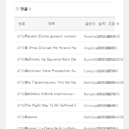
댓글
0
번호
제목
글쓴이
날짜
조회 수
Pasiekti Ekstra jaunesni numeris su pilvuko Įdėkite taip pat liposu
47107
RosettaLefebvre6808
2017.06.16
40
В Этом Случае Не Нужно Набирать Эквивалент В Валюте,
47106
Angeline086884413
2017.06.16
29
Nežinote, ką išgyvena Nosis Darbas kaina Jūs?
47105
ByronG636821202380874
2017.06.16
27
Optimisez Votre Prospection Auprès Des Professionnels Au Prix 
47104
CoreyLindsley177196
2017.06.16
20
Мы Гарантируем, Что На Нашем Портале Представлены Т
47103
MattSoward6827854436
2017.06.16
54
Natūralus Krūtinė stiprintuvus - kodėl tiek daug Asmenys bando 
47102
BenjaminHeadley7405
2017.06.16
34
The Right Way To Wii Softmod ©
47101
ChristoperKidman442
2017.06.16
50
Казино
47100
MattSoward6827854436
2017.06.16
83
Psoriasi: La Dieta Ne è La Motivo, La Dieta è La Cura
47099
BrittHoff0816433184
2017.06.16
87