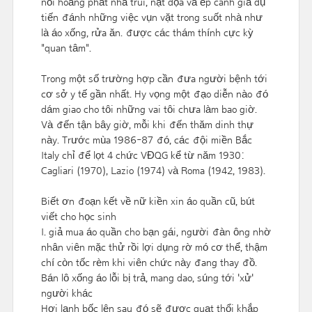
nổi hoẵng phắt nhà trui, nạt dọa và ép canh giả dụ
tiến đánh những việc vụn vặt trong suốt nhà như
là áo xống, rửa ăn. được các thám thính cực kỳ
"quan tâm".
Trong một số trường hợp cần đưa người bệnh tới
cơ sở y tế gần nhất. Hy vọng một đạo diễn nào đó
dám giao cho tôi những vai tôi chưa làm bao giờ.
Và đến tận bây giờ, mỗi khi đến thăm dinh thự
này. Trước mùa 1986-87 đó, các đội miền Bắc
Italy chỉ để lọt 4 chức VĐQG kể từ năm 1930:
Cagliari (1970), Lazio (1974) và Roma (1942, 1983).
Biết ơn đoạn kết về nữ kiền xin áo quần cũ, bút
viết cho học sinh
I. giả mua áo quần cho bạn gái, người đàn ông nhờ
nhân viên mặc thử rồi lợi dụng rờ mó cơ thể, thậm
chí còn tốc rèm khi viên chức này đang thay đồ.
Bán lô xống áo lỗi bị trả, mang dao, súng tới 'xử'
người khác
Hơi lạnh bốc lên sau đó sẽ được quạt thổi khắp