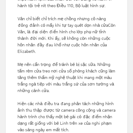
hành tội trẻ nít theo Điều 110, Bộ luật hình sự.
Vân
chỉ biết chỉ trích mẹ chồng nhưng cô nàng
đỏng đảnh có mấy khi tự tay quét dọn nhà cửaCòn
Vân, là đại diện điển hình cho lớp phụ nữ tỉnh
thành đời mới. Khi ấy, sẽ không còn những cuộc
hôn nhân đầy đau khổ như cuộc hôn nhân của
Elizabeth.
Mẹ nên cẩn trọng để tránh bé bị sặc sữa. Những
tấm rèm cửa treo nơi cửa sổ phòng khách cũng làm
tăng thêm thẩm mỹ nghệ thuật khi mang một màu
trắng ngà tiệp với màu trắng sứ của sơn tường và
những cánh cửa.
Hiện các nhà điều tra đang phân tách những hình
ảnh thu thập được từ camera công cộng và camera
hành trình cho thấy một bé gái có đặc điểm nhận
dạng rất giống với bé Linh trên xe của nghi phạm
vào sáng ngày em mất tích.