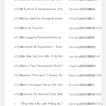
И Будьте Благоразумны, Играя В Казино! Помните, Что 
47098
DemetriusSchroder5
2017.06.16
19
Nosies plastika chirurginė procedūra - rūšys variantų & Kaip jie p
47097
AlfredDownie727
2017.06.16
34
Другие Ссылки.
47096
GeorgiaO3475871392928
2017.06.16
17
Più Leggera Posteriormente Le Feste, Senza Contare Essere Schi
47095
AlishaKarpinski2031
2017.06.16
35
Nintendo Wii Equipment – Everyone Wish To Have That One
47094
NormaXjh314861372
2017.06.16
135
Các Bạn Gái Kinh Hồn Vì Bị Nhìn Xuyên Xống áo
47093
JamilaLamble17937040
2017.06.16
101
Часто При Серьезной Игре В Мыслях Закрадываются Сом
47092
Angeline086884413
2017.06.16
33
Казино "Олигарх" ) Имеет Все Необходимые Документы Для
47091
MattSoward6827854436
2017.06.16
27
Nosis chirurgijos Kaina, Kiek kainuoja? Jei Jūs išleisti?
47090
ElizbethSpargo85
2017.06.16
29
Evolution Du Sommeil Chez Bébé
47089
TandyWampler47120306
2017.06.16
33
Tổng Hợp Kiểu Làm Phẳng áo Thun Mà Không Cần Máy Giặt
»
Domingo13A9353718704
2017.06.16
81