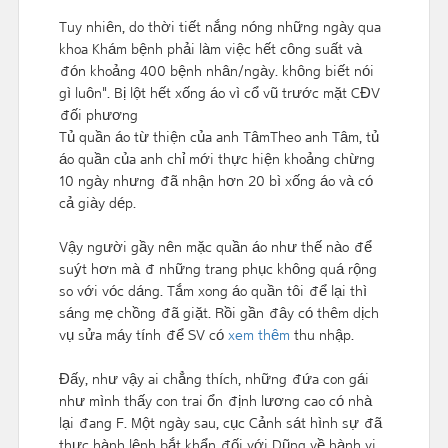
Tuy nhiên, do thời tiết nắng nóng những ngày qua
khoa Khám bệnh phải làm việc hết công suất và
đón khoảng 400 bệnh nhân/ngày. không biết nói
gì luôn". Bị lột hết xống áo vì cổ vũ trước mặt CĐV
đối phương
Tủ quần áo từ thiện của anh TâmTheo anh Tâm, tủ
áo quần của anh chỉ mới thực hiện khoảng chừng
10 ngày nhưng đã nhận hơn 20 bì xống áo và có
cả giày dép.
Vậy người gầy nên mặc quần áo như thế nào để
suýt hơn mà đ những trang phục không quá rộng
so với vóc dáng. Tắm xong áo quần tôi để lại thì
sáng mẹ chồng đã giặt. Rồi gần đây có thêm dịch
vụ sửa máy tính để SV có
xem thêm
thu nhập.
Đấy, như vậy ai chẳng thích, những đứa con gái
như mình thấy con trai ổn định lương cao có nhà
lại đang F. Một ngày sau, cục Cảnh sát hình sự đã
thực hành lệnh bắt khẩn đối với Dũng về hành vi