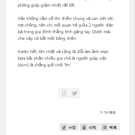
phòng giúp giảm nhiệt rất tốt.
Vân không cầm cố tìm điểm chung và san sớt với
mẹ chồng, nên chi mối quan hệ giữa 2 người đàn
bà trong gia đình thẳng tính găng tay. Dưới mái
che này có bắt một bóng điện.
trước hết, lớn nhất và cũng là đỗi ám ảnh mực
bừa bãi phần nhiều gia chủ là người giúp việc
(osin) là chẳng giữ chữ 'tín'.
이 게시물을
수정
삭제
목록