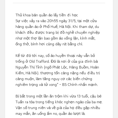
Thủ khoa bán quần áo lấy tiền đi học
Sự việc xảy ra vào 20h55 ngày 31/5, tại một cửa
hàng quần áo ở Phố Huế, Hà Nội. Khi tham dự, du
khách đều được trang bị đồ nghề chuyên nghiệp
như một thợ lặn bao gồm áo xống lặn, kính mắt,
ống thở, bình hơi cùng dây nịt bằng chì.
Kể từ đó tới nay, số áo huyền thoại này vẫn bỏ
trống ở Old Trafford. Đó là nơi ở của gia đình bà
Nguyễn Thị Tỉnh (ngõ Phát Lộc, Hàng Buồm, Hoàn
Kiếm, Hà Nội). thương tổn càng nặng nếu điều trị
càng muộn, làm tăng nguy cơ các biến chứng
nghiêm trọng và tử vong" - BS Chính nhấn mạnh.
Bị bắt trong một lần ăn trộm khi vừa 13 tuổi, cậu bé
Tuấn ra tòa trong tiếng khóc nghẹn ngào của ba mẹ.
Vận số trung niên và về già của họ đều gặp nhiều
may mắn, ăn uống ấm no, quần áo lượt là.