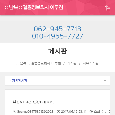
:: 남북 :: 결혼정보회사 이루한
062-945-7713
010-4955-7727
게시판
:: 남북 :: 결혼정보회사 이루한
게시판
자유게시판
- 자유게시판
Другие Ссылки.
GeorgiaO3475871392928
2017.06.16 23:11
조회 수 : 17