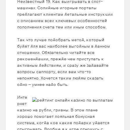
Неизвестный 19. Как выигрывать в слот-
машинах. Солидные игорные порталы
предлагают клиентам детальные инструкции
с описанием всех ключевых особенностей
пополнения счета тем или иным способом.
Так что лучше подобрать метод, который
будет для вас наиболее выгодным в данном
отношении. Обязательно читайте все
рекомендации, прежде чем приступать к
активным действиям, и сразу же задавайте
вопросы саппорту, если вам что-то
непонятно. Хочется таким людям сказать
одно – умнее надо быть.
Инте
рнет
казино на рубли, гривны. В этом плане
хорошо помогает лояльная бонусная
система, когда кое какие подарки удается
отыгрывать. Вообще я к игре отношусь с