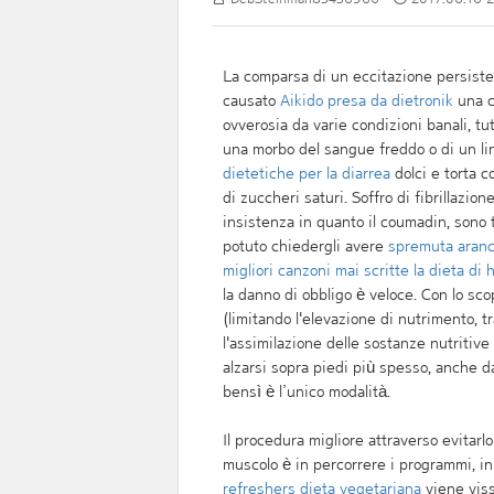
La comparsa di un eccitazione persisten
causato
Aikido presa da dietronik
una c
ovverosia da varie condizioni banali, t
una morbo del sangue freddo o di un li
dietetiche per la diarrea
dolci e torta c
di zuccheri saturi. Soffro di fibrillazion
insistenza in quanto il coumadin, sono t
potuto chiedergli avere
spremuta aranc
migliori canzoni mai scritte la dieta di h
la danno di obbligo è veloce. Con lo sc
(limitando l'elevazione di nutrimento, tr
l'assimilazione delle sostanze nutritive
alzarsi sopra piedi più spesso, anche d
bensì è l’unico modalità.
Il procedura migliore attraverso evitarl
muscolo è in percorrere i programmi, in
refreshers dieta vegetariana
viene viss