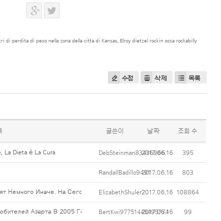
ri di perdita di peso nella zona della citta di Kansas
,
Elroy dietzel rockin ossa rockabilly
수정
삭제
목록
목
글쓴이
날짜
조회 수
, La Dieta è La Cura
DebSteinman83436966
2017.06.16
395
RandallBadillo9491
2017.06.16
803
ят Немного Иначе. На Сегодня В Сети Созданы Тысячи Сайтов, На Них
ElizabethShuler2
2017.06.16
108864
Любителей Азарта В 2005 Году. Несмотря На То, Что Это Игорное За
BertKwi97751445495774
2017.06.16
99