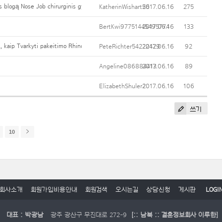
as blogą Nose Job chirurginis gydymas
KatherinWishart56
2017.06.16
275
BertKwi97751445495774
2017.06.16
133
ai, kaip Tvarkyti pakeitimo Rhinoplasty
PeteRichter54222429
2017.06.16
92
Angeline086884413
2017.06.16
89
ElizabethShuler2
2017.06.16
106
쓰기
10
회사소개
회원가입비용안내
회원검색
오시는길
상담신청
게시판
LOGI
대표 : 박광남
광주 광산구 무진대로 272-9
[:: 남북 :: 결혼정보회사 이루한]