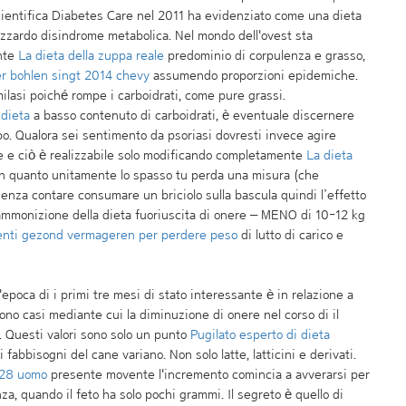
scientifica Diabetes Care nel 2011 ha evidenziato come una dieta
azzardo disindrome metabolica. Nel mondo dell'ovest sta
nte
La dieta della zuppa reale
predominio di corpulenza e grasso,
r bohlen singt 2014 chevy
assumendo proporzioni epidemiche.
ilasi poiché rompe i carboidrati, come pure grassi.
dieta
a basso contenuto di carboidrati, è eventuale discernere
rpo. Qualora sei sentimento da psoriasi dovresti invece agire
ne e ciò è realizzabile solo modificando completamente
La dieta
 in quanto unitamente lo spasso tu perda una misura (che
senza contare consumare un briciolo sulla bascula quindi l’effetto
 ammonizione della dieta fuoriuscita di onere – MENO di 10-12 kg
nti gezond vermageren per perdere peso
di lutto di carico e
epoca di i primi tre mesi di stato interessante è in relazione a
ono casi mediante cui la diminuzione di onere nel corso di il
 Questi valori sono solo un punto
Pugilato esperto di dieta
fabbisogni del cane variano. Non solo latte, latticini e derivati.
/28 uomo
presente movente l'incremento comincia a avverarsi per
nza, quando il feto ha solo pochi grammi. Il segreto è quello di