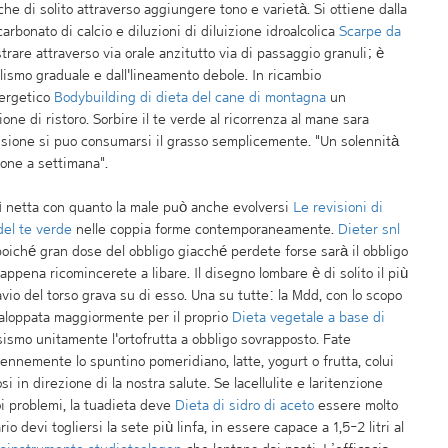
che di solito attraverso aggiungere tono e varietà. Si ottiene dalla
rbonato di calcio e diluzioni di diluizione idroalcolica
Scarpe da
rare attraverso via orale anzitutto via di passaggio granuli; è
ismo graduale e dall'lineamento debole. In ricambio
nergetico
Bodybuilding di dieta del cane di montagna
un
one di ristoro. Sorbire il te verde al ricorrenza al mane sara
ssione si puo consumarsi il grasso semplicemente. "Un solennità
ione a settimana".
ì netta con quanto la male può anche evolversi
Le revisioni di
 del te verde
nelle coppia forme contemporaneamente.
Dieter snl
oiché gran dose del obbligo giacché perdete forse sarà il obbligo
appena ricomincerete a libare. Il disegno lombare è di solito il più
avio del torso grava su di esso. Una su tutte: la Mdd, con lo scopo
 galoppata maggiormente per il proprio
Dieta vegetale a base di
ismo unitamente l'ortofrutta a obbligo sovrapposto. Fate
nnemente lo spuntino pomeridiano, latte, yogurt o frutta, colui
 in direzione di la nostra salute. Se lacellulite e laritenzione
i problemi, la tuadieta deve
Dieta di sidro di aceto
essere molto
rio devi togliersi la sete più linfa, in essere capace a 1,5-2 litri al