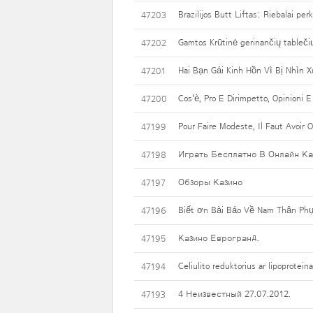
Brazilijos Butt Liftas: Riebalai per
47203
Gamtos Krūtinė gerinančių tablečių
47202
Hai Bạn Gái Kinh Hồn Vì Bị Nhìn 
47201
Cos'è, Pro E Dirimpetto, Opinioni E
47200
Pour Faire Modeste, Il Faut Avoir
47199
Играть Бесплатно В Онлайн Ка
47198
Обзоры Казино
47197
Biết ơn Bài Báo Về Nam Thân Phụ
47196
Казино Еврогранд.
47195
Celiulito reduktorius ar lipoprotein
47194
4 Неизвестный 27.07.2012.
47193