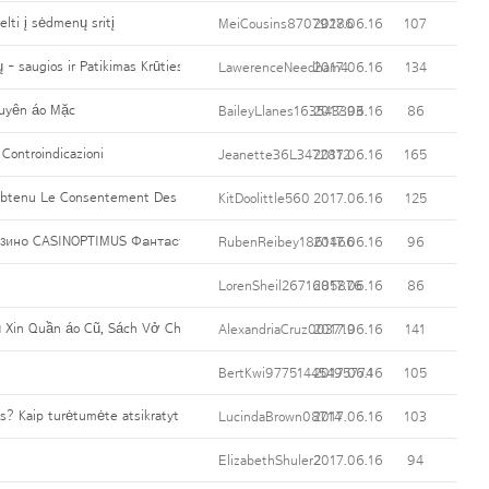
kelti į sėdmenų sritį
MeiCousins87079286
2017.06.16
107
 - saugios ir Patikimas Krūties boost
LawerenceNeedham4
2017.06.16
134
Xuyên áo Mặc
BaileyLlanes163543393
2017.06.16
86
 Controindicazioni
Jeanette36L3472812
2017.06.16
165
 Obtenu Le Consentement Des Internautes Avant De Leur Envoyer C'est Un Email
KitDoolittle560
2017.06.16
125
зино CASINOPTIMUS Фантастически Комфортно.
RubenReibey1861466
2017.06.16
96
LorenSheil2671685876
2017.06.16
86
 Xin Quần áo Cũ, Sách Vở Cho Học Trò
AlexandriaCruz003719
2017.06.16
141
BertKwi97751445495774
2017.06.16
105
as? Kaip turėtumėte atsikratyti celiulito?
LucindaBrown08714
2017.06.16
103
ElizabethShuler2
2017.06.16
94