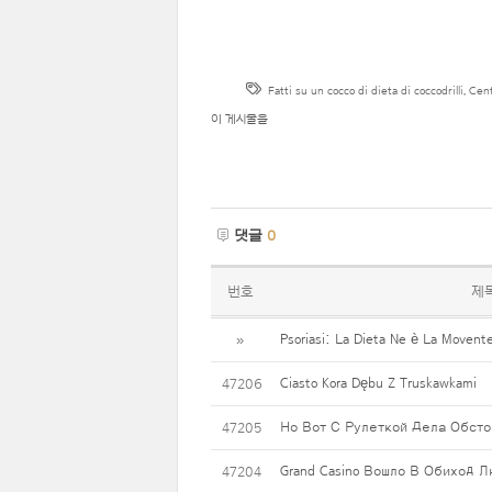
Fatti su un cocco di dieta di coccodrilli
,
Cent
이 게시물을
댓글
0
번호
제
Psoriasi: La Dieta Ne è La Movente
»
Ciasto Kora Dębu Z Truskawkami
47206
Но Вот С Рулеткой Дела Обсто
47205
Grand Casino Вошло В Обиход 
47204