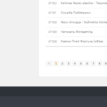
Keitimas Nosies plastika - Taisym
47192
Служба Поддержки.
47191
Nosis chirurgija - Sužinokite tiksli
47190
Автоматы Microgaming.
47189
Казино Плей Фортуна (обзор.
47188
1
2
3
4
5
6
7
8
9