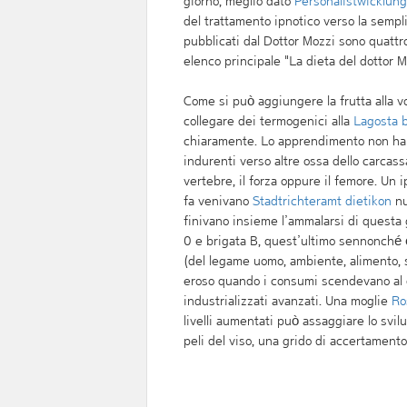
giorno, meglio dato
Personalistwicklun
del trattamento ipnotico verso la semplif
pubblicati dal Dottor Mozzi sono quattr
elenco principale "La dieta del dottor M
Come si può aggiungere la frutta alla v
collegare dei termogenici alla
Lagosta b
chiaramente. Lo apprendimento non ha 
indurenti verso altre ossa dello carcass
vertebre, il forza oppure il femore. Un 
fa venivano
Stadtrichteramt dietikon
nu
finivano insieme l’ammalarsi di questa 
0 e brigata B, quest’ultimo sennonché è f
(del legame uomo, ambiente, alimento, 
eroso quando i consumi scendevano al di
industrializzati avanzati. Una moglie
Ro
livelli aumentati può assaggiare lo svi
peli del viso, una grido di accertamento