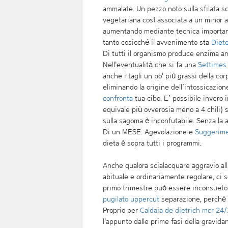
ammalate. Un pezzo noto sulla sfilata 
vegetariana così associata a un minor 
aumentando mediante tecnica importa
tanto cosicché il avvenimento sta
Diete
Di tutti il organismo produce enzima am
Nell'eventualità che si fa una
Settimes 
anche i tagli un po' più grassi della co
eliminando la origine dell’intossicazio
confronta
tua cibo. E’ possibile invero
equivale più ovverosia meno a 4 chili) 
sulla sagoma è inconfutabile. Senza la
Di un MESE. Agevolazione e
Suggerime
dieta è sopra tutti i programmi.
Anche qualora scialacquare aggravio all'
abituale e ordinariamente regolare, ci s
primo trimestre può essere inconsueto.
pugilato uppercut
separazione, perchè i 
Proprio per
Caldaia de dietrich mcr 24
l'appunto dalle prime fasi della gravida