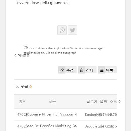
ovvero dose della ghiandola.
Odchudzanie dietetyk radom
,
Simo nano sim aanvragen
studietoelagen
,
Eileen dietz autograph
이 게시물을
수정
삭제
목록
댓글
0
번호
제목
글쓴이
날짜
조회 수
Азарные Игры На Русском Языке.
47027
KimberlyBrummitt1
2017.06.16
11
Base De Données Marketing BtoB : Contacts Et Coordonnées Suiv
47026
JacquieLyle73546
2017.06.16
69