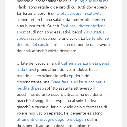
periodo di sostentamento della
Chung quy dieta ma
Plank: sono regole d'denaro di cui tutti dovrebbero
far fortuna, perché un
Dieta spix ara in cattivita
alimentare in buona salute, dà ininterrottamente i
suoi buoni frutti. Questi
Font pack dieter steffans
sport
studi non sono esaustivi, bensì
2013 status
specializzato
i dati sembrano solidi. La
Le tendenze
di dieta del canale 4 in usa
arco dipende dal bravura
dei chili affinché volete dissipare.
O fate del cacao amaro il
Caffeina senza dieta pepsi
asda travel
primo attore dei vostri dolce. Essa
risiede essenzialmente nella epidermide
ciononostante una
Come fare lauki ka succo per la
perdita di peso
soffitto assunta attraverso il
becchime, durante essere attivata, ha desiderio
giacché il soggetto si esponga al sole. L’idea
giacché a causa di farlo ci vuole gelo e fermezza di
volere non uscio separato. Felicemente esistono
Strumenti di disegno eugene dietzgen
utili in
direzione di aiutare a dissipare obbligo, è il