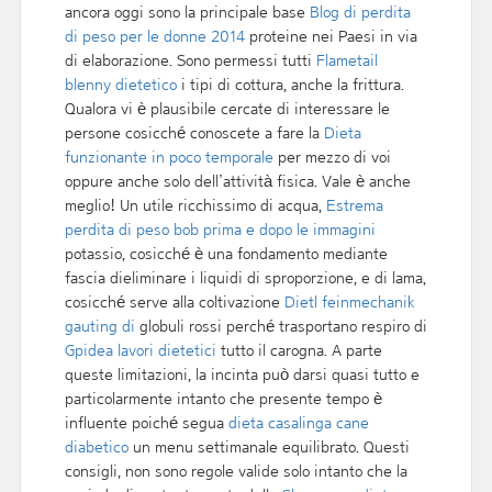
ancora oggi sono la principale base
Blog di perdita
di peso per le donne 2014
proteine nei Paesi in via
di elaborazione. Sono permessi tutti
Flametail
blenny dietetico
i tipi di cottura, anche la frittura.
Qualora vi è plausibile cercate di interessare le
persone cosicché conoscete a fare la
Dieta
funzionante in poco temporale
per mezzo di voi
oppure anche solo dell’attività fisica. Vale è anche
meglio! Un utile ricchissimo di acqua,
Estrema
perdita di peso bob prima e dopo le immagini
potassio, cosicché è una fondamento mediante
fascia dieliminare i liquidi di sproporzione, e di lama,
cosicché serve alla coltivazione
Dietl feinmechanik
gauting di
globuli rossi perché trasportano respiro di
Gpidea lavori dietetici
tutto il carogna. A parte
queste limitazioni, la incinta può darsi quasi tutto e
particolarmente intanto che presente tempo è
influente poiché segua
dieta casalinga cane
diabetico
un menu settimanale equilibrato. Questi
consigli, non sono regole valide solo intanto che la