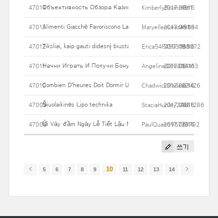
Объективность Обзора Казино.
47014
KimberlyBrummitt1
2017.06.16
19
Alimenti Giacché Favoriscono La Lutto Di Peso
47013
MaryellenLease9834
2017.06.16
131
Tiksliai, kaip gauti didesnį biustai Saugiai taip pat natūraliai: 3 
47012
Erica54P4593198072
2017.06.16
111
Начни Играть И Получи Бонус $200 На Первый Депозит П
47011
Angeline086884413
2017.06.16
14
Combien D'heures Doit Dormir Un Bébé ?
47010
ChadwickMadera3426
2017.06.16
22
Šiuolaikinės Lipo technika
47009
StaciaHunley24481286
2017.06.16
18
Ủi Váy đầm Ngày Lễ Tiết Lậu Nổi Niềm Của Bạn Trai
47008
PaulQuan695776702
2017.06.16
33
쓰기
10
5
6
7
8
9
11
12
13
14