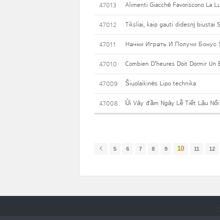
Alimenti Giacché Favoriscono La L
47013
Tiksliai, kaip gauti didesnį biustai
47012
Начни Играть И Получи Бонус 
47011
Combien D'heures Doit Dormir Un 
47010
Šiuolaikinės Lipo technika
47009
Ủi Váy đầm Ngày Lễ Tiết Lậu Nổi
47008
10
5
6
7
8
9
11
12