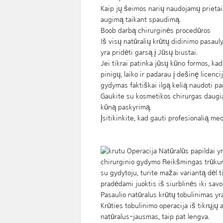
Kaip jų šeimos narių naudojamų prietais
augimą taikant spaudimą.
Boob darbą chirurginės procedūros
Iš visų natūralių krūtų didinimo pasaul
yra pridėti garsą į Jūsų biustai.
Jei tikrai patinka jūsų kūno formos, kad 
pinigų, laiko ir padarau į dešinę licenc
gydymas faktiškai ilgą kelią naudoti pa
Gaukite su kosmetikos chirurgas daugia
kūną paskyrimą.
Įsitikinkite, kad gauti profesionalią me
Natūralūs papildai yr
chirurginio gydymo Reikšmingas trūkuma
su gydytoju, turite mažai variantą dėl t
pradėdami juoktis iš siurblinės iki savo 
Pasaulio natūralus krūtų tobulinimas yr
Krūties tobulinimo operacija iš tikrųjų
natūralus-jausmas, taip pat lengva.