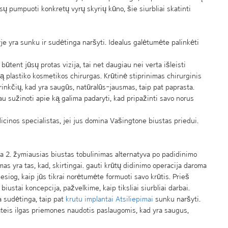
ų pumpuoti konkretų vyrų skyrių kūno, šie siurbliai skatinti
yje yra sunku ir sudėtinga naršyti. Idealus galėtumėte palinkėti
būtent jūsų protas vizija, tai net daugiau nei verta išleisti
iją plastiko kosmetikos chirurgas. Krūtinė stiprinimas chirurginis
rinkčių, kad yra saugūs, natūralūs-jausmas, taip pat paprasta.
u sužinoti apie ką galima padaryti, kad pripažinti savo norus
dicinos specialistas, jei jus domina Vašingtone biustas priedui.
a 2. žymiausias biustas tobulinimas alternatyva po padidinimo
s yra tas, kad, skirtingai. gauti krūtų didinimo operacija daroma
iesiog, kaip jūs tikrai norėtumėte formuoti savo krūtis. Prieš
biustai koncepcija, pažvelkime, kaip tiksliai siurbliai darbai.
a sudėtinga, taip pat
krutu implantai Atsiliepimai
sunku naršyti.
 ateis ilgas priemones naudotis paslaugomis, kad yra saugus,