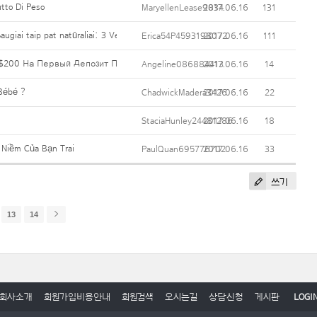
utto Di Peso
MaryellenLease9834
2017.06.16
131
 Saugiai taip pat natūraliai: 3 Veiksmai, kuriais siekiama glaudesnio puodelis dydis
Erica54P4593198072
2017.06.16
111
$200 На Первый Депозит Прямо Сейчас.
Angeline086884413
2017.06.16
14
Bébé ?
ChadwickMadera3426
2017.06.16
22
StaciaHunley24481286
2017.06.16
18
 Niềm Của Bạn Trai
PaulQuan695776702
2017.06.16
33
쓰기
13
14
회사소개
회원가입비용안내
회원검색
오시는길
상담신청
게시판
LOGI