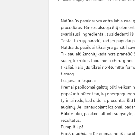
Natūralūs papildai yra antra labiausiai
procedūros. Rinkos alsuoja šių elementų.
svarbiausi ingredientai, susidedanti iš
Testai tikrųjų parodė, kad jei papildai 
Natūralūs papildai tikrai yra garsą į sa
Tik saujelė žmonių kada nors pranešė ša
susirgti krūties tobulinimo chirurginės
tiksliai, kaip jūs tikrai norėtumėte for
tiesiog.
Losjonai ir losjonai
Kremai papildomai galėtų būti veiksming
pripažinti būtent tai, ką energingi ingr
tyrimai rodo, kad didelis procentas šių
augimą. Jei panaudojant losjonai, padary
Būkite tikri, pasikonsultuoti su gydytoju
rezultatus.
Pump It Up!
Prieš pradėdami Kikenimas ne iš siurblin