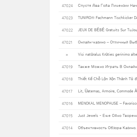
Спустя Два Года Лицензии Нач
47024
TUNIRO® Fachmann Tischkicker Da
47023
JEUX DE BÉBÉ Gratuits Sur TuJo
47022
Онлайн-казино – Отличный Выб
47021
Visi natūralus Krūties gerinimo alte
»
Также Можно Играть В Онлайн 
47019
Thiết Kế Chỗ Lộn Xộn Thành Tủ 
47018
Lit, Ùatemas, Armoire, Commode 
47017
MENOKAL MENOPAUSE – Favorisce La
47016
Just Jewels - Еще Одно Творе
47015
Объективность Обзора Казино.
47014