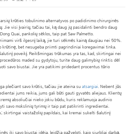
 garsių krūties tobulinimo alternatyvos po padidinimo chirurginės
 Jie visi įvairių, tačiau tai, ką daug jų pasidalinti bendro daug
 Dong Quai, pankolių sėklos, taip pat Saw Palmetto.
priimami virš ilgesnį laiką, jie turi sėkmės kainą daugiau nei 50%.
vo krūtinę, bet nesugeba priimti pagrindiniai koregavimai tinka.
lutinį poveikį. Reikšmingas trūkumas yra tas, kad, skirtingai nei
 procedūros maded su gydytoju, turite daug galimybių rinktis dėl
muoti savo biustai. Jie yra patikimi pridedant procentus tūrio
a plečiant savo krūtis, tačiau jie ateina su
atsargiai
. Nebent jūs
edientai jums reikia, jums gali būti gauti gyvatės aliejaus. Klientų
 kremų absoliučiai nieko jokiu būdu, kuris reklamuoja audinio
ti savo mokslinių tyrimų ir taip pat patikrinti ingredientai.
; skirtingai vaistažolių papildais, kai kremai sukelti šalutinį
ės iki savo biustai idėja, leidžia pažvelgti, kaip siurbliai darbą.