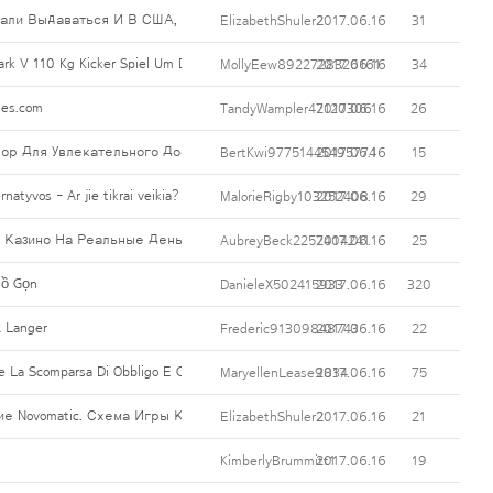
али Выдаваться И В США, Созданной Там Комиссией KGC (Kahnawake Gam
ElizabethShuler2
2017.06.16
31
rk V 110 Kg Kicker Spiel Um Das Runde Leder
MollyEew8922728326161
2017.06.16
34
ues.com
TandyWampler47120306
2017.06.16
26
ор Для Увлекательного Досуга.
BertKwi97751445495774
2017.06.16
15
rnatyvos - Ar jie tikrai veikia?
MalorieRigby103252408
2017.06.16
29
Казино На Реальные Деньги Без Вложений, Приняв Участие В Бесплатн
AubreyBeck2257404241
2017.06.16
25
đồ Gọn
DanieleX502415933
2017.06.16
320
À Langer
Frederic91309848743
2017.06.16
22
 Scomparsa Di Obbligo E Contrasta I Disturbi Tipici Della Menopausa
MaryellenLease9834
2017.06.16
75
ние Novomatic. Схема Игры Классическая, А Вот Исполнение У Нее Вес
ElizabethShuler2
2017.06.16
21
KimberlyBrummitt1
2017.06.16
19