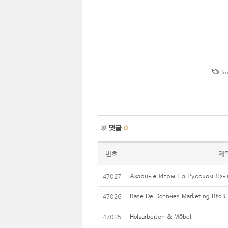
kr
댓글
0
번호
제
Азарные Игры На Русском Язы
47027
Base De Données Marketing BtoB :
47026
Holzarbeiten & Möbel
47025