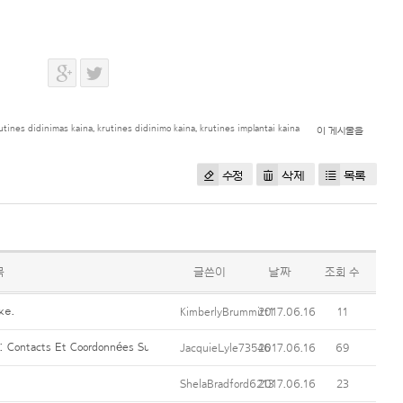
utines didinimas kaina
,
krutines didinimo kaina
,
krutines implantai kaina
이 게시물을
수정
삭제
목록
목
글쓴이
날짜
조회 수
ке.
KimberlyBrummitt1
2017.06.16
11
 Contacts Et Coordonnées Suivantes : Surnom De La Société Ou Nom Et Prénom, 
JacquieLyle73546
2017.06.16
69
ShelaBradford6213
2017.06.16
23