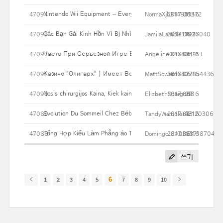
Nintendo Wii Equipment – Everyone Wish To Have That One
47094
NormaXjh314861372
2017.06.16
135
Các Bạn Gái Kinh Hồn Vì Bị Nhìn Xuyên Xống áo
47093
JamilaLamble17937040
2017.06.16
102
Часто При Серьезной Игре В Мыслях Закрадываются Сом
47092
Angeline086884413
2017.06.16
33
Казино "Олигарх" ) Имеет Все Необходимые Документы Для
47091
MattSoward6827854436
2017.06.16
27
Nosis chirurgijos Kaina, Kiek kainuoja? Jei Jūs išleisti?
47090
ElizbethSpargo85
2017.06.16
29
Evolution Du Sommeil Chez Bébé
47089
TandyWampler47120306
2017.06.16
33
Tổng Hợp Kiểu Làm Phẳng áo Thun Mà Không Cần Máy Giặt
47088
Domingo13A9353718704
2017.06.16
81
쓰기
6
1
2
3
4
5
7
8
9
10