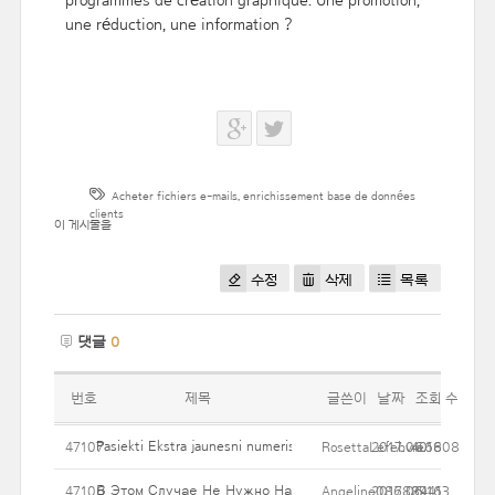
programmes de création graphique. Une promotion,
une réduction, une information ?
Acheter fichiers e-mails
,
enrichissement base de données
clients
이 게시물을
수정
삭제
목록
댓글
0
번호
제목
글쓴이
날짜
조회 수
Pasiekti Ekstra jaunesni numeris su pilvuko Įdėkite taip pat liposu
47107
RosettaLefebvre6808
2017.06.16
40
В Этом Случае Не Нужно Набирать Эквивалент В Валюте,
47106
Angeline086884413
2017.06.16
29