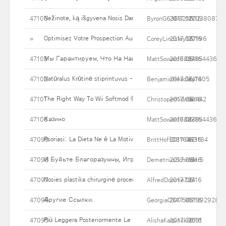
Nežinote, ką išgyvena Nosis Darbas kaina Jūs?
47105
ByronG636821202380874
2017.06.16
27
Optimisez Votre Prospection Auprès Des Professionnels Au Prix 
»
CoreyLindsley177196
2017.06.16
20
Мы Гарантируем, Что На Нашем Портале Представлены Т
47103
MattSoward6827854436
2017.06.16
54
Natūralus Krūtinė stiprintuvus - kodėl tiek daug Asmenys bando 
47102
BenjaminHeadley7405
2017.06.16
34
The Right Way To Wii Softmod ©
47101
ChristoperKidman442
2017.06.16
50
Казино
47100
MattSoward6827854436
2017.06.16
83
Psoriasi: La Dieta Ne è La Motivo, La Dieta è La Cura
47099
BrittHoff0816433184
2017.06.16
87
И Будьте Благоразумны, Играя В Казино! Помните, Что 
47098
DemetriusSchroder5
2017.06.16
19
Nosies plastika chirurginė procedūra - rūšys variantų & Kaip jie p
47097
AlfredDownie727
2017.06.16
34
Другие Ссылки.
47096
GeorgiaO3475871392928
2017.06.16
17
Più Leggera Posteriormente Le Feste, Senza Contare Essere Schi
47095
AlishaKarpinski2031
2017.06.16
35