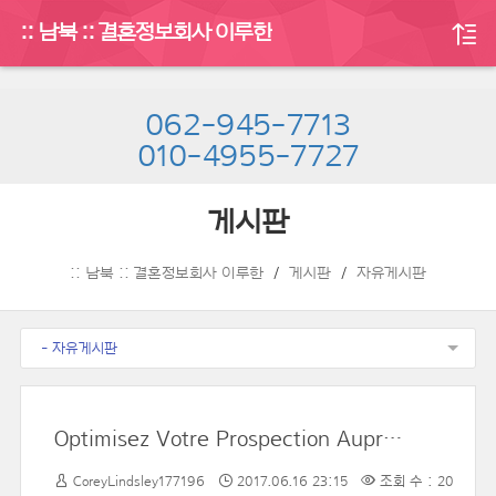
:: 남북 :: 결혼정보회사 이루한
062-945-7713
010-4955-7727
게시판
:: 남북 :: 결혼정보회사 이루한
게시판
자유게시판
- 자유게시판
Optimisez Votre Prospection Auprès Des Professionnels Au Prix De Ce Fichier Email Societes De Securite Ciblé Et Qualifié. On Considère, En Général, Que Les Actions De Prospection Se Font à Travers Des Campagnes Ponctuelles Effectuées Sur Des Fichiers
CoreyLindsley177196
2017.06.16 23:15
조회 수 : 20